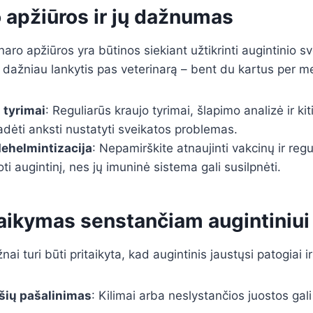
 apžiūros ir jų dažnumas
naro apžiūros yra būtinos siekiant užtikrinti augintinio s
ažniau lankytis pas veterinarą – bent du kartus per m
i tyrimai
: Reguliarūs kraujo tyrimai, šlapimo analizė ir kit
padėti anksti nustatyti sveikatos problemas.
dehelmintizacija
: Nepamirškite atnaujinti vakcinų ir regul
ti augintinį, nes jų imuninė sistema gali susilpnėti.
aikymas senstančiam augintiniui
i turi būti pritaikyta, kad augintinis jaustųsi patogiai ir
ršių pašalinimas
: Kilimai arba neslystančios juostos gali