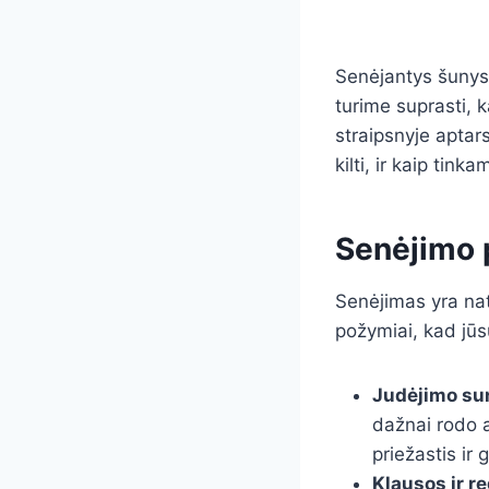
Senėjantys šunys 
turime suprasti, k
straipsnyje aptar
kilti, ir kaip tink
Senėjimo p
Senėjimas yra natū
požymiai, kad jūs
Judėjimo s
dažnai rodo a
priežastis ir
Klausos ir r