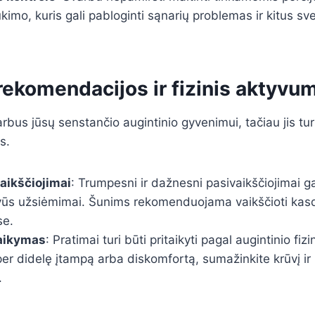
kimo, kuris gali pabloginti sąnarių problemas ir kitus sv
rekomendacijos ir fizinis aktyvu
bus jūsų senstančio augintinio gyvenimui, tačiau jis turi
s.
aikščiojimai
: Trumpesni ir dažnesni pasivaikščiojimai ga
syvūs užsiėmimai. Šunims rekomenduojama vaikščioti kas
se.
taikymas
: Pratimai turi būti pritaikyti pagal augintinio fiz
er didelę įtampą arba diskomfortą, sumažinkite krūvį ir
.