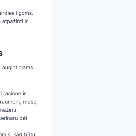
širdies ligoms.
 atpažinti ir
s
s augintiniams
 racione ir
ti raumenų masę.
mažinti
terinaru dėl
jomis, kad būtų