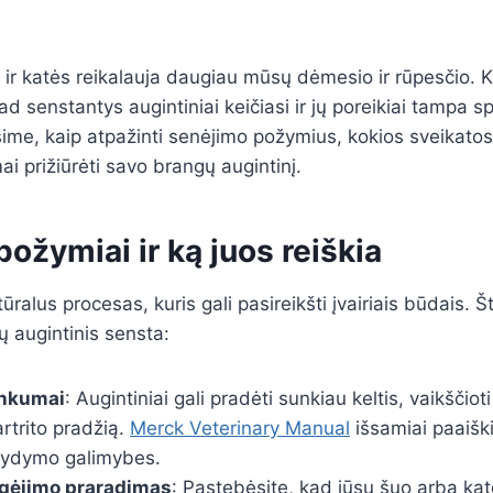
ir katės reikalauja daugiau mūsų dėmesio ir rūpesčio. K
ad senstantys augintiniai keičiasi ir jų poreikiai tampa sp
sime, kaip atpažinti senėjimo požymius, kokios sveikato
amai prižiūrėti savo brangų augintinį.
ožymiai ir ką juos reiškia
ralus procesas, kuris gali pasireikšti įvairiais būdais. Št
ų augintinis sensta:
unkumai
: Augintiniai gali pradėti sunkiau keltis, vaikščiot
rtrito pradžią.
Merck Veterinary Manual
išsamiai paaiški
 gydymo galimybes.
egėjimo praradimas
: Pastebėsite, kad jūsų šuo arba ka