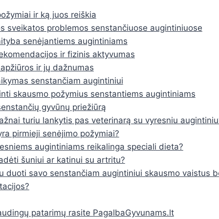
žymiai ir ką juos reiškia
s sveikatos problemos senstančiuose augintiniuose
tyba senėjantiems augintiniams
ekomendacijos ir fizinis aktyvumas
 apžiūros ir jų dažnumas
ikymas senstančiam augintiniui
inti skausmo požymius senstantiems augintiniams
enstančių gyvūnų priežiūrą
ažnai turiu lankytis pas veterinarą su vyresniu augintiniu
yra pirmieji senėjimo požymiai?
esniems augintiniams reikalinga speciali dieta?
dėti šuniui ar katinui su artritu?
iu duoti savo senstančiam augintiniui skausmo vaistus b
tacijos?
udingų patarimų rasite PagalbaGyvunams.lt