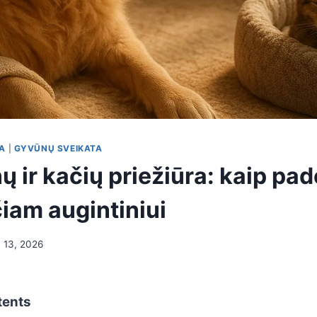
RA
|
GYVŪNŲ SVEIKATA
 ir kačių priežiūra: kaip pad
iam augintiniui
 13, 2026
tents