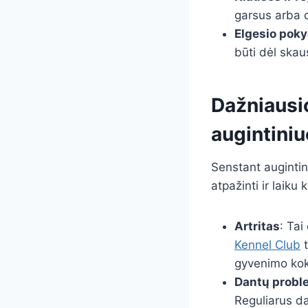
garsus arba d
Elgesio poky
būti dėl ska
Dažniausi
augintini
Senstant augintin
atpažinti ir laiku k
Artritas
: Tai
Kennel Club
t
gyvenimo ko
Dantų probl
Reguliarus da