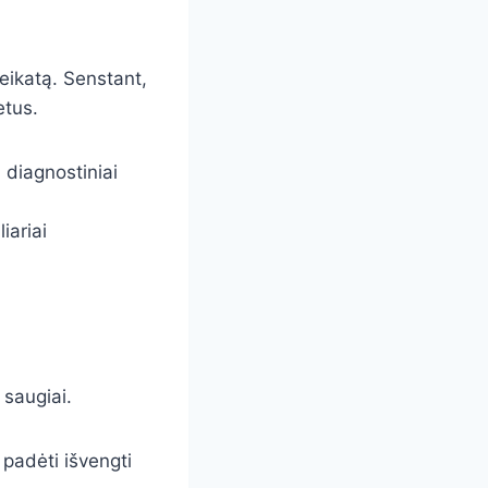
veikatą. Senstant,
etus.
i diagnostiniai
iariai
 saugiai.
 padėti išvengti