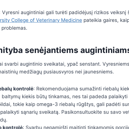
: Vyresni augintiniai gali turėti padidėjusį rizikos veiksnį 
rsity College of Veterinary Medicine
pateikia gaires, kaip
s problemas.
ityba senėjantiems augintiniam
kai svarbi augintinio sveikatai, ypač senstant. Vyresniem
 maistinių medžiagų pusiausvyros nei jaunesniems.
iebalų kontrolė
: Rekomenduojama sumažinti riebalų kiekį
ad baltymų kiekis būtų tinkamas, nes tai padeda palaiky
pildai, tokie kaip omega-3 riebalų rūgštys, gali padėti su
palaikyti sąnarių sveikatą. Pasikonsultuokite su savo ve
ldų.
o kontrolė
: Svarbu nepamiršti maitinti tinkamomis porci