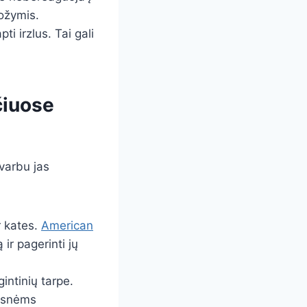
ožymis.
ti irzlus. Tai gali
čiuose
varbu jas
r kates.
American
ir pagerinti jų
intinių tarpe.
tesnėms