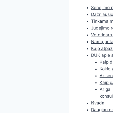
Senėjimo po
Dažniausio
Tinkama mi
Judėjimo r
Veterinaro
Namų prita
Kaip atpaž
DUK apie s
Kaip d
Kokie 
Ar sen
Kaip pa
Ar gal
konsul
Išvada
Daugiau na