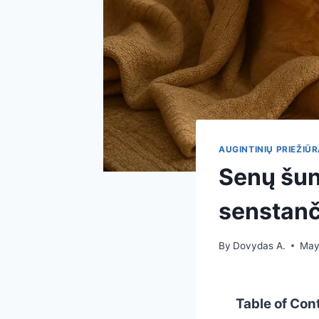
AUGINTINIŲ PRIEŽIŪ
Senų šunų
senstanč
By
Dovydas A.
May
Table of Con