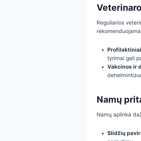
Veterinaro
Reguliarios veteri
rekomenduojama d
Profilaktinia
tyrimai gali 
Vakcinos ir 
dehelmintizuo
Namų prit
Namų aplinka dažna
Slidžių pavi