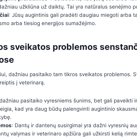
ažniau užkliūna už daiktų. Tai yra natūralus senėjimo p
čiai
: Jūsų augintinis gali pradėti daugiau miegoti arba tap
usmo arba tiesiog energijos sumažėjimo.
os sveikatos problemos senstan
uose
iui, dažniau pasitaiko tam tikros sveikatos problemos. S
reiptis į veterinarą.
 dažniau pasitaiko vyresniems šunims, bet gali paveikti i
eigia, kad yra daug būdų palengvinti augintinio skausmą 
kybę.
emos
: Dantų ir dantenų susirgimai yra dažni vyresnių aug
ntų valymas ir veterinaro apžiūra gali užkirsti kelią rim