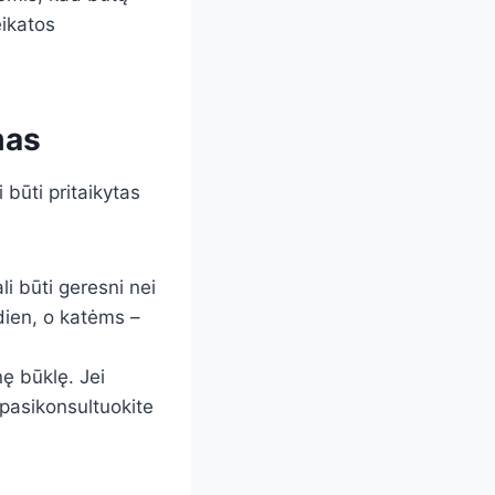
eikatos
mas
 būti pritaikytas
li būti geresni nei
dien, o katėms –
inę būklę. Jei
 pasikonsultuokite