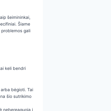
aip šeimininkai,
ecifiniai. Šiame
s problemos gali
ai keli bendri
i arba bėgioti. Tai
na šio sutrikimo
tė nebereaguoja į