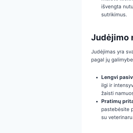
išvengta nutu
sutrikimus.
Judėjimo 
Judėjimas yra svar
pagal jų galimybe
Lengvi pasiv
ilgi ir inten
žaisti namuo
Pratimų pri
pastebėsite p
su veterinaru