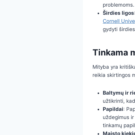
problemoms.
Širdies ligos
Cornell Unive
gydyti širdie
Tinkama m
Mityba yra kritiš
reikia skirtingos
Baltymų ir r
užtikrinti, k
Papildai
: Pa
uždegimus ir 
tinkamų papi
Maisto kieki