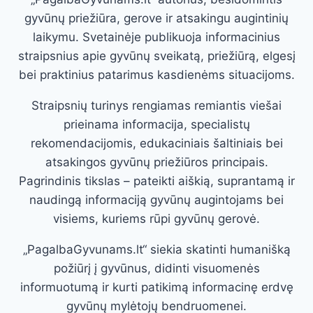
gyvūnų priežiūra, gerove ir atsakingu augintinių
laikymu. Svetainėje publikuoja informacinius
straipsnius apie gyvūnų sveikatą, priežiūrą, elgesį
bei praktinius patarimus kasdienėms situacijoms.
Straipsnių turinys rengiamas remiantis viešai
prieinama informacija, specialistų
rekomendacijomis, edukaciniais šaltiniais bei
atsakingos gyvūnų priežiūros principais.
Pagrindinis tikslas – pateikti aiškią, suprantamą ir
naudingą informaciją gyvūnų augintojams bei
visiems, kuriems rūpi gyvūnų gerovė.
„PagalbaGyvunams.lt“ siekia skatinti humanišką
požiūrį į gyvūnus, didinti visuomenės
informuotumą ir kurti patikimą informacinę erdvę
gyvūnų mylėtojų bendruomenei.