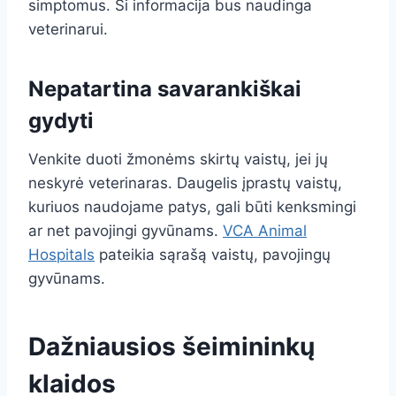
simptomus. Ši informacija bus naudinga
veterinarui.
Nepatartina savarankiškai
gydyti
Venkite duoti žmonėms skirtų vaistų, jei jų
neskyrė veterinaras. Daugelis įprastų vaistų,
kuriuos naudojame patys, gali būti kenksmingi
ar net pavojingi gyvūnams.
VCA Animal
Hospitals
pateikia sąrašą vaistų, pavojingų
gyvūnams.
Dažniausios šeimininkų
klaidos