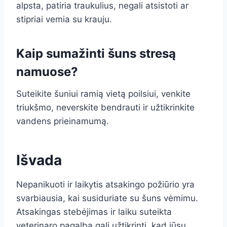
alpsta, patiria traukulius, negali atsistoti ar
stipriai vemia su krauju.
Kaip sumažinti šuns stresą
namuose?
Suteikite šuniui ramią vietą poilsiui, venkite
triukšmo, neverskite bendrauti ir užtikrinkite
vandens prieinamumą.
Išvada
Nepanikuoti ir laikytis atsakingo požiūrio yra
svarbiausia, kai susiduriate su šuns vėmimu.
Atsakingas stebėjimas ir laiku suteikta
veterinaro pagalba gali užtikrinti, kad jūsų