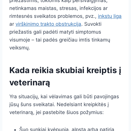
priežastimis, tokiomis kaip persivalgymas,
netinkamas maistas, stresas, infekcijos ar
rimtesnės sveikatos problemos, pvz.,
inkstų liga
ar
virškinimo trakto obstrukcija
. Suvokti
priežastis gali padėti matyti simptomus
visumoje – tai padės greičiau imtis tinkamų
veiksmų.
Kada reikia skubiai kreiptis į
veterinarą
Yra situacijų, kai vėlavimas gali būti pavojingas
jūsų šuns sveikatai. Nedelsiant kreipkitės į
veterinarą, jei pastebite šiuos požymius:
Šuo sunkiai kvėpuoja, alpsta arba patiria