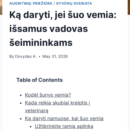
AUGINTINIŲ PRIEŽIŪRA
|
GYVŪNŲ SVEIKATA
Ką daryti, jei šuo vemia:
išsamus vadovas
šeimininkams
By
Dovydas A.
May 31, 2026
Table of Contents
Kodėl šunys vemia?
Kada reikia skubiai kreiptis į
veterinarą
Ką daryti namuose, kai šuo vemia
Užtikrinkite ramią aplinką