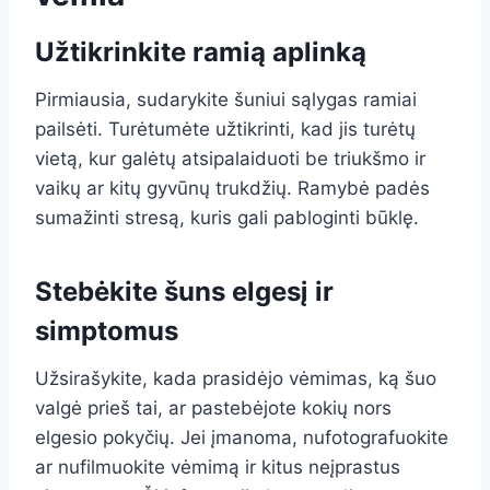
Užtikrinkite ramią aplinką
Pirmiausia, sudarykite šuniui sąlygas ramiai
pailsėti. Turėtumėte užtikrinti, kad jis turėtų
vietą, kur galėtų atsipalaiduoti be triukšmo ir
vaikų ar kitų gyvūnų trukdžių. Ramybė padės
sumažinti stresą, kuris gali pabloginti būklę.
Stebėkite šuns elgesį ir
simptomus
Užsirašykite, kada prasidėjo vėmimas, ką šuo
valgė prieš tai, ar pastebėjote kokių nors
elgesio pokyčių. Jei įmanoma, nufotografuokite
ar nufilmuokite vėmimą ir kitus neįprastus