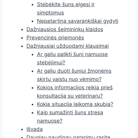
Stebėkite šuns elgesį ir
simptomus
Nepatartina savarankiškai gydyti
Dažniausios šeimininkų klaidos
Prevencinės priemonės
Dažniausiai užduodami klausimai
Ar galiu palikti šunį namuose
stebėjimui?
Ar galiu duoti šuniui žmonėms
skirtų vaistų nuo vėmimo?
Kokios informacijos reikia prieš
konsultaciją su veterinaru?
Kokia situacija laikoma skubia?
Kaip sumažinti šuns stresą
namuose?
Išvada
Daugiau naudingų patarimų rasite