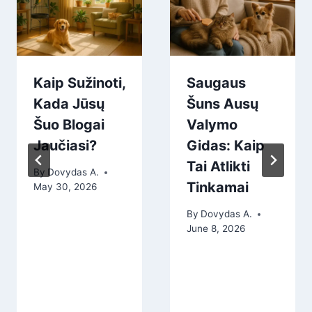
Kaip Sužinoti,
Saugaus
Kada Jūsų
Šuns Ausų
Šuo Blogai
Valymo
Jaučiasi?
Gidas: Kaip
Tai Atlikti
By
Dovydas A.
Tinkamai
May 30, 2026
By
Dovydas A.
June 8, 2026