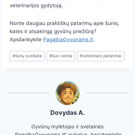
veterinarijos gydytoją.
Norite daugiau praktiškų patarimų apie šunis,
kates ir atsakingą gyvūnų priežiūrą?
Apsilankykite
PagalbaGyvunams.lt
.
Post
#
šunų sveikata
#
šuo vemia
#
veterinaro patarimai
Tags:
Dovydas A.
Gyvūnų mylėtojas ir svetainės
„PagalbaGyvunams.lt“ autorius, besidomintis