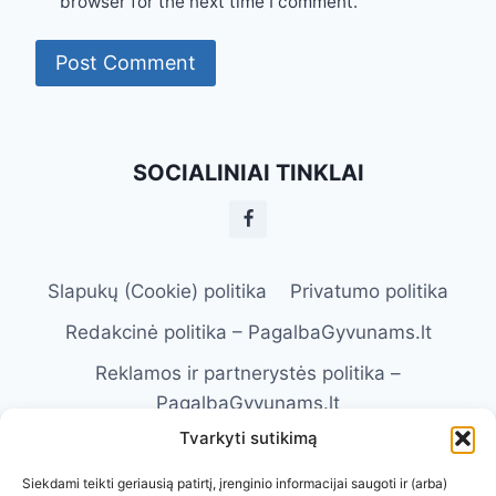
browser for the next time I comment.
SOCIALINIAI TINKLAI
Slapukų (Cookie) politika
Privatumo politika
Redakcinė politika – PagalbaGyvunams.lt
Reklamos ir partnerystės politika –
PagalbaGyvunams.lt
Tvarkyti sutikimą
Atsakomybės apribojimas –
PagalbaGyvunams.lt
Siekdami teikti geriausią patirtį, įrenginio informacijai saugoti ir (arba)