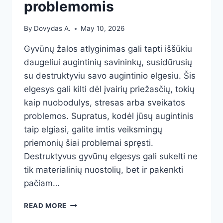
problemomis
By
Dovydas A.
May 10, 2026
Gyvūnų žalos atlyginimas gali tapti iššūkiu
daugeliui augintinių savininkų, susidūrusių
su destruktyviu savo augintinio elgesiu. Šis
elgesys gali kilti dėl įvairių priežasčių, tokių
kaip nuobodulys, stresas arba sveikatos
problemos. Supratus, kodėl jūsų augintinis
taip elgiasi, galite imtis veiksmingų
priemonių šiai problemai spręsti.
Destruktyvus gyvūnų elgesys gali sukelti ne
tik materialinių nuostolių, bet ir pakenkti
pačiam…
DESTRUKTYVAUS
READ MORE
GYVŪNŲ