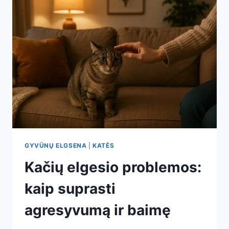
GYVŪNŲ ELGSENA
|
KATĖS
Kačių elgesio problemos:
kaip suprasti
agresyvumą ir baimę