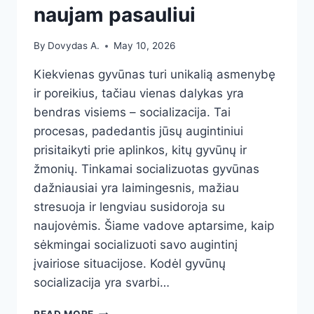
naujam pasauliui
By
Dovydas A.
May 10, 2026
Kiekvienas gyvūnas turi unikalią asmenybę
ir poreikius, tačiau vienas dalykas yra
bendras visiems – socializacija. Tai
procesas, padedantis jūsų augintiniui
prisitaikyti prie aplinkos, kitų gyvūnų ir
žmonių. Tinkamai socializuotas gyvūnas
dažniausiai yra laimingesnis, mažiau
stresuoja ir lengviau susidoroja su
naujovėmis. Šiame vadove aptarsime, kaip
sėkmingai socializuoti savo augintinį
įvairiose situacijose. Kodėl gyvūnų
socializacija yra svarbi…
GYVŪNŲ