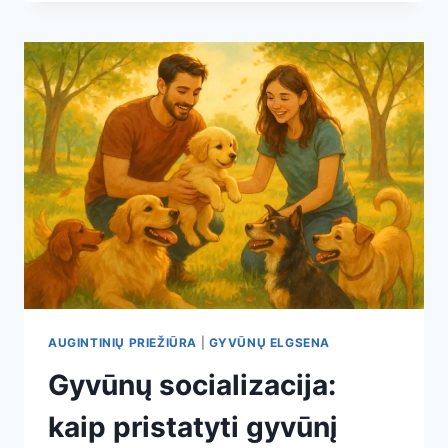
ELGESIO
VALDYMAS:
KAIP
SUSIDOROTI
SU
PROBLEMOMIS
AUGINTINIŲ PRIEŽIŪRA
|
GYVŪNŲ ELGSENA
Gyvūnų socializacija:
kaip pristatyti gyvūnį