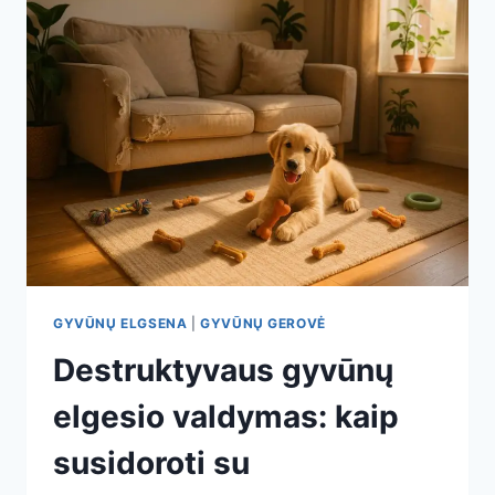
AGRESYVUMĄ
IR
BAIMĘ
GYVŪNŲ ELGSENA
|
GYVŪNŲ GEROVĖ
Destruktyvaus gyvūnų
elgesio valdymas: kaip
susidoroti su