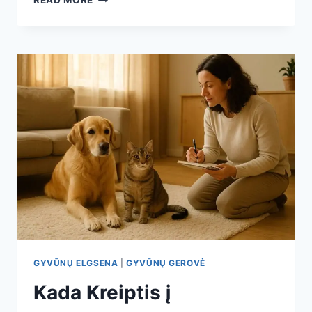
READ MORE
SOCIALIZACIJA:
KAIP
PRISTATYTI
GYVŪNĮ
NAUJAM
PASAULIUI
GYVŪNŲ ELGSENA
|
GYVŪNŲ GEROVĖ
Kada Kreiptis į