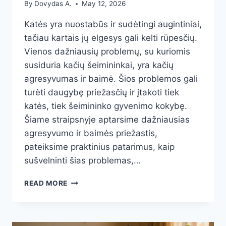
By
Dovydas A.
May 12, 2026
Katės yra nuostabūs ir sudėtingi augintiniai,
tačiau kartais jų elgesys gali kelti rūpesčių.
Vienos dažniausių problemų, su kuriomis
susiduria kačių šeimininkai, yra kačių
agresyvumas ir baimė. Šios problemos gali
turėti daugybę priežasčių ir įtakoti tiek
katės, tiek šeimininko gyvenimo kokybę.
Šiame straipsnyje aptarsime dažniausias
agresyvumo ir baimės priežastis,
pateiksime praktinius patarimus, kaip
sušvelninti šias problemas,…
KAČIŲ
READ MORE
ELGESIO
PROBLEMOS:
KAIP
SUPRASTI