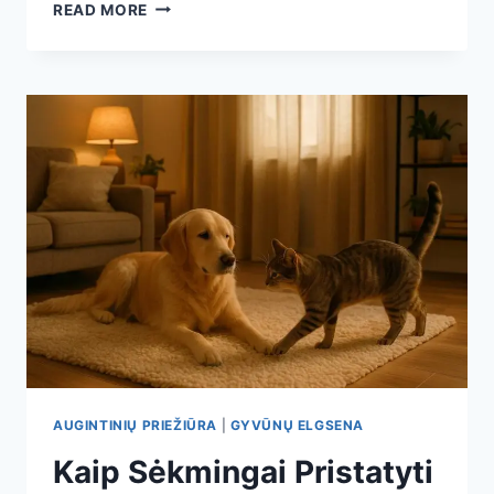
KADA
READ MORE
KREIPTIS
Į
SPECIALISTĄ
DĖL
GYVŪNŲ
ELGESIO
PROBLEMŲ
AUGINTINIŲ PRIEŽIŪRA
|
GYVŪNŲ ELGSENA
Kaip Sėkmingai Pristatyti