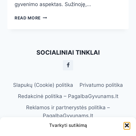
gyvenimo aspektas. Sužinoję,…
KAIP
READ MORE
SĖKMINGAI
PRISTATYTI
NAUJĄ
GYVŪNĄ
ESAMAM
SOCIALINIAI TINKLAI
AUGINTINIUI:
ŽINGSNIS
PO
ŽINGSNIO
VADOVAS
Slapukų (Cookie) politika
Privatumo politika
Redakcinė politika – PagalbaGyvunams.lt
Reklamos ir partnerystės politika –
PagalbaGyvunams.lt
Tvarkyti sutikimą
Atsakomybės apribojimas –
PagalbaGyvunams.lt