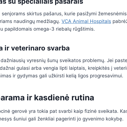
s su specialiais pašarais
ai senjorams skirtus pašarus, kurie pasižymi žemesnėmis k
ariams naudingų medžiagų.
VCA Animal Hospitals
pabrėž
 su papildomais omega-3 riebalų rūgštimis.
ka ir veterinaro svarba
a dažniausių vyresnių šunų sveikatos problemų. Jei paste
dažnai gulasi arba vengia lipti laiptais, kreipkitės į vete
mas ir gydymas gali užkirsti kelią ligos progresavimui.
arama ir kasdienė rutina
inė gerovė yra tokia pat svarbi kaip fizinė sveikata. Ka
esys šuniui gali ženkliai pagerinti jo gyvenimo kokybę.