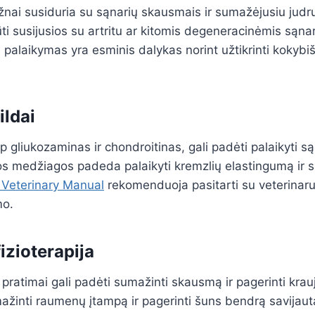
nai susiduria su sąnarių skausmais ir sumažėjusiu judr
ti susijusios su artritu ar kitomis degeneracinėmis sąnar
 palaikymas yra esminis dalykas norint užtikrinti kokyb
ildai
ip gliukozaminas ir chondroitinas, gali padėti palaikyti są
ios medžiagos padeda palaikyti kremzlių elastingumą ir 
 Veterinary Manual
rekomenduoja pasitarti su veterinaru
mo.
izioterapija
 pratimai gali padėti sumažinti skausmą ir pagerinti krau
žinti raumenų įtampą ir pagerinti šuns bendrą savijautą