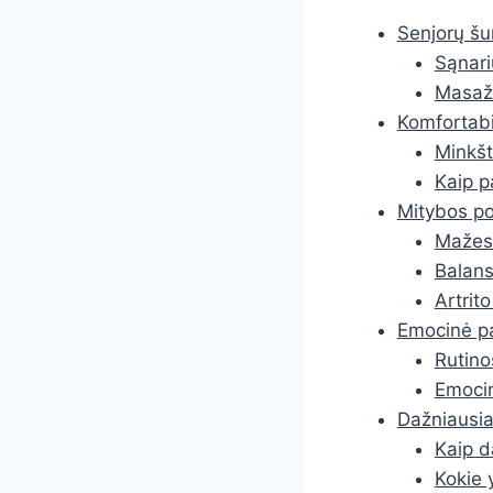
Senjorų šu
Sąnari
Masaža
Komfortab
Minkšt
Kaip p
Mitybos po
Mažesn
Balans
Artrito
Emocinė pa
Rutino
Emoci
Dažniausia
Kaip d
Kokie 