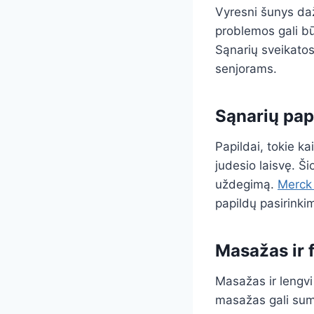
Vyresni šunys daž
problemos gali bū
Sąnarių sveikatos
senjorams.
Sąnarių pap
Papildai, tokie ka
judesio laisvę. Š
uždegimą.
Merck
papildų pasirinki
Masažas ir f
Masažas ir lengvi
masažas gali suma