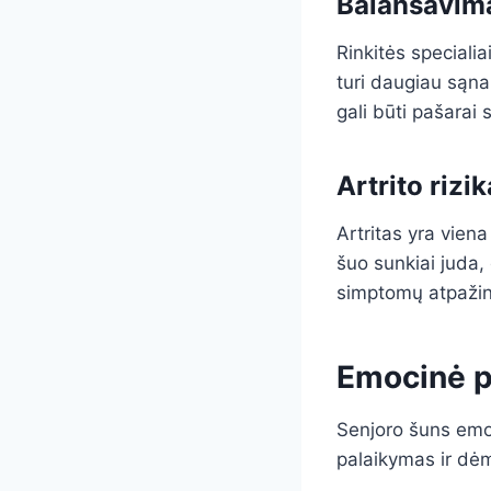
Balansavima
Rinkitės speciali
turi daugiau sąn
gali būti pašarai
Artrito rizi
Artritas yra vien
šuo sunkiai juda, 
simptomų atpažini
Emocinė p
Senjoro šuns emoc
palaikymas ir dėm