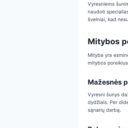
Vyresniems šunims
naudoti specialia
švelniai, kad ne
Mitybos po
Mityba yra esminė
mitybos poreikius,
Mažesnės p
Vyresni šunys daž
dydžiais. Per did
sąnarių darbą.