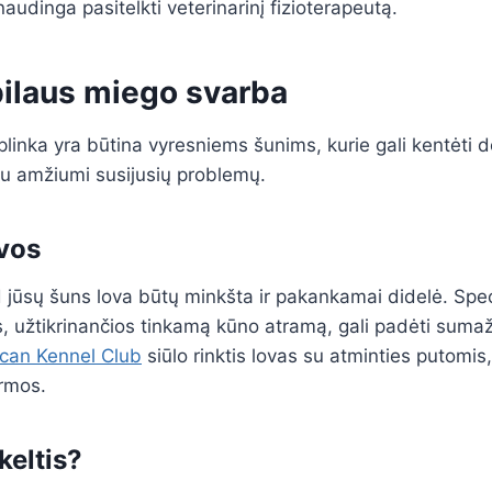
 naudinga pasitelkti veterinarinį fizioterapeutą.
ilaus miego svarba
inka yra būtina vyresniems šunims, kurie gali kentėti d
su amžiumi susijusių problemų.
vos
d jūsų šuns lova būtų minkšta ir pakankamai didelė. Spec
, užtikrinančios tinkamą kūno atramą, gali padėti suma
can Kennel Club
siūlo rinktis lovas su atminties putomis,
ormos.
keltis?