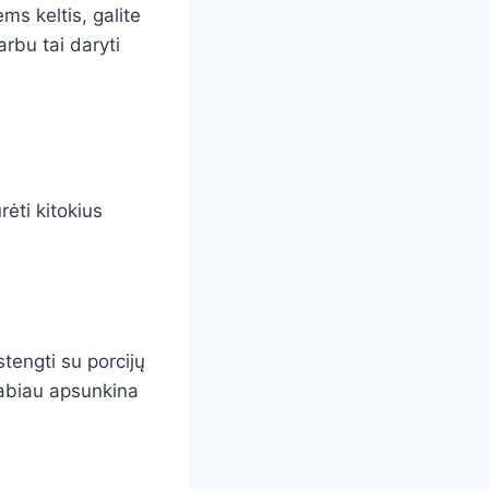
ms keltis, galite
arbu tai daryti
ėti kitokius
tengti su porcijų
 labiau apsunkina