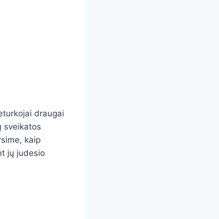
turkojai draugai
ų sveikatos
rsime, kaip
t jų judesio