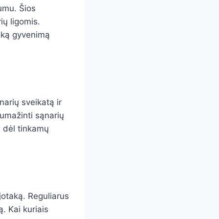
umu. Šios
ių ligomis.
išką gyvenimą
narių sveikatą ir
sumažinti sąnarių
 dėl tinkamų
jotaką. Reguliarus
. Kai kuriais