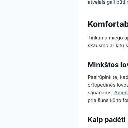
atvejais gali būti
Komfortab
Tinkama miego apl
skausmo ar kitų 
Minkštos lo
Pasirūpinkite, ka
ortopedinės lovos
sąnariams.
Ameri
prie šuns kūno f
Kaip padėti 