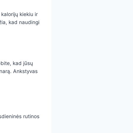
alorijų kiekiu ir
ia, kad naudingi
bite, kad jūsų
rinarą. Ankstyvas
sdieninės rutinos