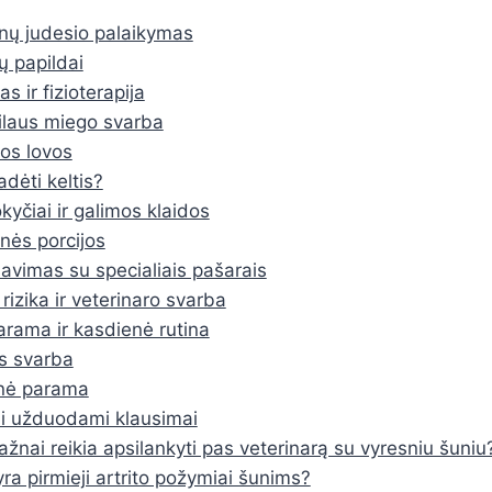
nų judesio palaikymas
ų papildai
s ir fizioterapija
ilaus miego svarba
os lovos
adėti keltis?
kyčiai ir galimos klaidos
ės porcijos
avimas su specialiais pašarais
 rizika ir veterinaro svarba
rama ir kasdienė rutina
s svarba
nė parama
i užduodami klausimai
ažnai reikia apsilankyti pas veterinarą su vyresniu šuniu
yra pirmieji artrito požymiai šunims?