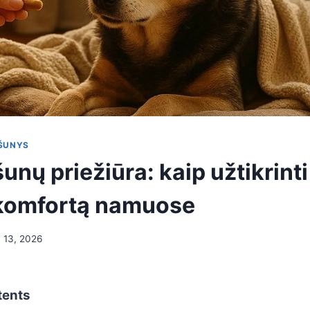
ŠUNYS
unų priežiūra: kaip užtikrinti
r komfortą namuose
 13, 2026
tents