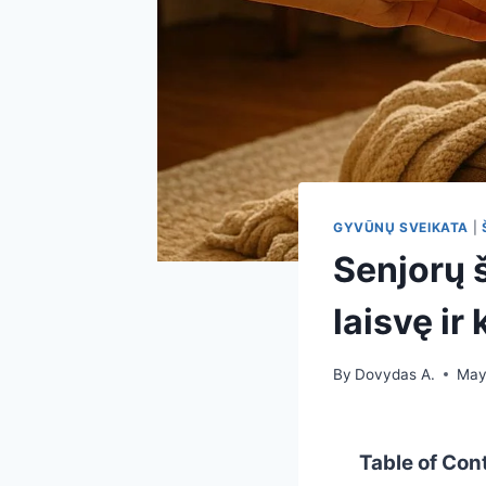
GYVŪNŲ SVEIKATA
|
Senjorų š
laisvę i
By
Dovydas A.
May
Table of Con