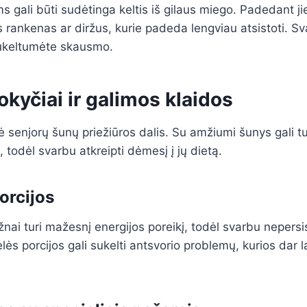
 gali būti sudėtinga keltis iš gilaus miego. Padedant jie
s rankenas ar diržus, kurie padeda lengviau atsistoti. Sv
sukeltumėte skausmo.
kyčiai ir galimos klaidos
 senjorų šunų priežiūros dalis. Su amžiumi šunys gali tur
 todėl svarbu atkreipti dėmesį į jų dietą.
orcijos
nai turi mažesnį energijos poreikį, todėl svarbu nepersis
elės porcijos gali sukelti antsvorio problemų, kurios dar