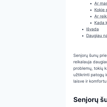
Ar mas
Kokie 
Ar rei
Kada k
Išvada
Daugiau na
Senjorų šunų pri
reikalauja daugiau
problemų, tokių k
užtikrinti patogų
laisve ir komfort
Senjorų š