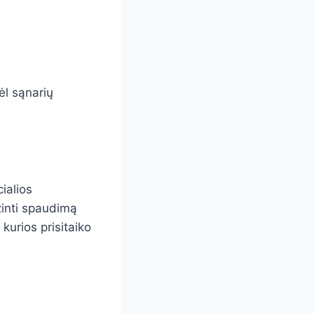
ėl sąnarių
ialios
žinti spaudimą
 kurios prisitaiko