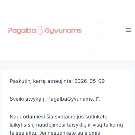
Skip
Namai
to
content
Toggle
Tinklaraštis
child
menu
Apie Mus
Kontaktai
Paskutinį kartą atnaujinta: 2026-05-09
Sveiki atvykę į „PagalbaGyvunams.lt“.
Naudodamiesi šia svetaine jūs sutinkate
laikytis šių naudojimosi taisyklių ir visų taikomų
teisės aktų. Jei nesutinkate su šiomis