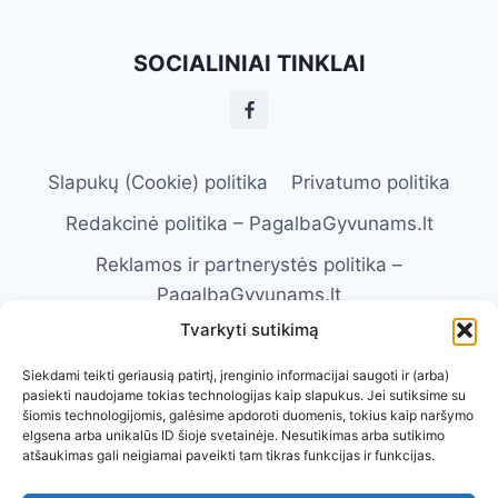
SOCIALINIAI TINKLAI
Slapukų (Cookie) politika
Privatumo politika
Redakcinė politika – PagalbaGyvunams.lt
Reklamos ir partnerystės politika –
PagalbaGyvunams.lt
Tvarkyti sutikimą
Atsakomybės apribojimas –
PagalbaGyvunams.lt
Siekdami teikti geriausią patirtį, įrenginio informacijai saugoti ir (arba)
pasiekti naudojame tokias technologijas kaip slapukus. Jei sutiksime su
Naudojimosi taisyklės – PagalbaGyvunams.lt
šiomis technologijomis, galėsime apdoroti duomenis, tokius kaip naršymo
elgsena arba unikalūs ID šioje svetainėje. Nesutikimas arba sutikimo
Kontaktai
Apie Mus
atšaukimas gali neigiamai paveikti tam tikras funkcijas ir funkcijas.