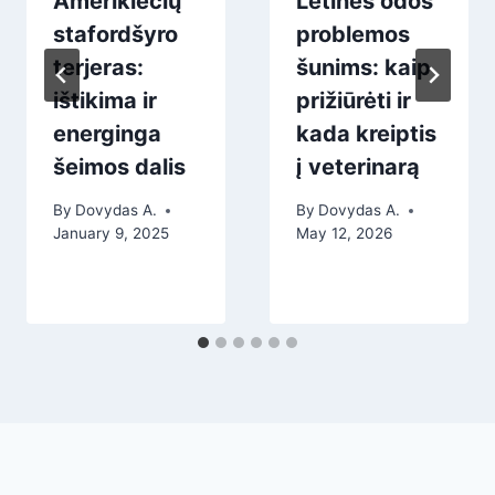
Amerikiečių
Lėtinės odos
stafordšyro
problemos
terjeras:
šunims: kaip
ištikima ir
prižiūrėti ir
energinga
kada kreiptis
šeimos dalis
į veterinarą
By
Dovydas A.
By
Dovydas A.
January 9, 2025
May 12, 2026