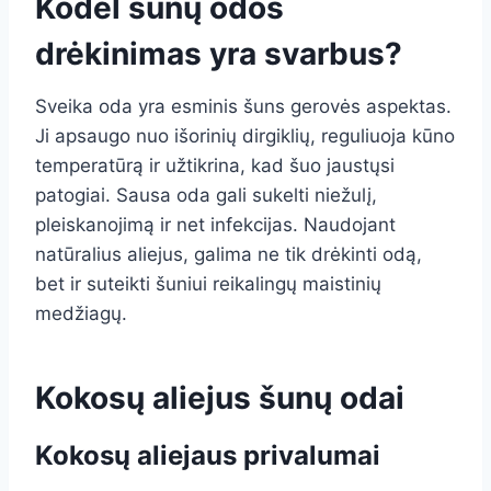
Kodėl šunų odos
drėkinimas yra svarbus?
Sveika oda yra esminis šuns gerovės aspektas.
Ji apsaugo nuo išorinių dirgiklių, reguliuoja kūno
temperatūrą ir užtikrina, kad šuo jaustųsi
patogiai. Sausa oda gali sukelti niežulį,
pleiskanojimą ir net infekcijas. Naudojant
natūralius aliejus, galima ne tik drėkinti odą,
bet ir suteikti šuniui reikalingų maistinių
medžiagų.
Kokosų aliejus šunų odai
Kokosų aliejaus privalumai