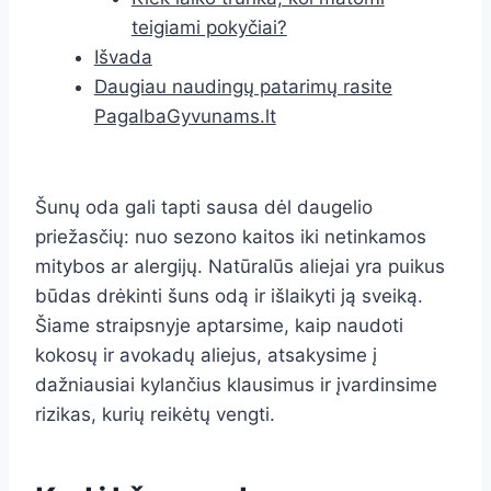
teigiami pokyčiai?
Išvada
Daugiau naudingų patarimų rasite
PagalbaGyvunams.lt
Šunų oda gali tapti sausa dėl daugelio
priežasčių: nuo sezono kaitos iki netinkamos
mitybos ar alergijų. Natūralūs aliejai yra puikus
būdas drėkinti šuns odą ir išlaikyti ją sveiką.
Šiame straipsnyje aptarsime, kaip naudoti
kokosų ir avokadų aliejus, atsakysime į
dažniausiai kylančius klausimus ir įvardinsime
rizikas, kurių reikėtų vengti.