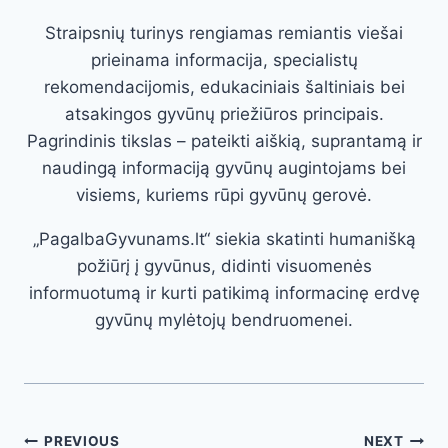
Straipsnių turinys rengiamas remiantis viešai
prieinama informacija, specialistų
rekomendacijomis, edukaciniais šaltiniais bei
atsakingos gyvūnų priežiūros principais.
Pagrindinis tikslas – pateikti aiškią, suprantamą ir
naudingą informaciją gyvūnų augintojams bei
visiems, kuriems rūpi gyvūnų gerovė.
„PagalbaGyvunams.lt“ siekia skatinti humanišką
požiūrį į gyvūnus, didinti visuomenės
informuotumą ir kurti patikimą informacinę erdvę
gyvūnų mylėtojų bendruomenei.
Post
PREVIOUS
NEXT