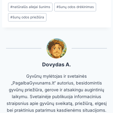
Post
#
natūralūs aliejai šunims
#
šunų odos drėkinimas
Tags:
#
šunų odos priežiūra
Dovydas A.
Gyvūnų mylėtojas ir svetainės
„PagalbaGyvunams.lt“ autorius, besidomintis
gyvūnų priežiūra, gerove ir atsakingu augintinių
laikymu. Svetainėje publikuoja informacinius
straipsnius apie gyvūnų sveikatą, priežiūrą, elgesį
bei praktinius patarimus kasdienėms situacijoms.