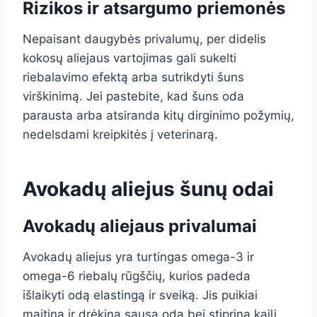
Rizikos ir atsargumo priemonės
Nepaisant daugybės privalumų, per didelis
kokosų aliejaus vartojimas gali sukelti
riebalavimo efektą arba sutrikdyti šuns
virškinimą. Jei pastebite, kad šuns oda
parausta arba atsiranda kitų dirginimo požymių,
nedelsdami kreipkitės į veterinarą.
Avokadų aliejus šunų odai
Avokadų aliejaus privalumai
Avokadų aliejus yra turtingas omega-3 ir
omega-6 riebalų rūgščių, kurios padeda
išlaikyti odą elastingą ir sveiką. Jis puikiai
maitina ir drėkina sausą odą bei stiprina kailį.