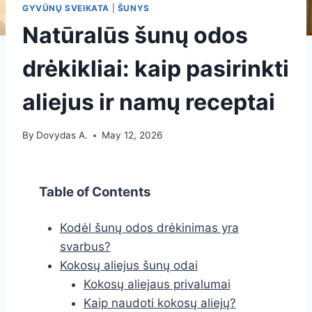
GYVŪNŲ SVEIKATA
|
ŠUNYS
Natūralūs šunų odos
drėkikliai: kaip pasirinkti
aliejus ir namų receptai
By
Dovydas A.
May 12, 2026
Table of Contents
Kodėl šunų odos drėkinimas yra
svarbus?
Kokosų aliejus šunų odai
Kokosų aliejaus privalumai
Kaip naudoti kokosų aliejų?