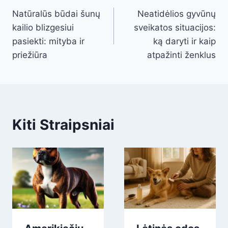
Natūralūs būdai šunų
Neatidėlios gyvūnų
navigation
kailio blizgesiui
sveikatos situacijos:
pasiekti: mityba ir
ką daryti ir kaip
priežiūra
atpažinti ženklus
Kiti Straipsniai