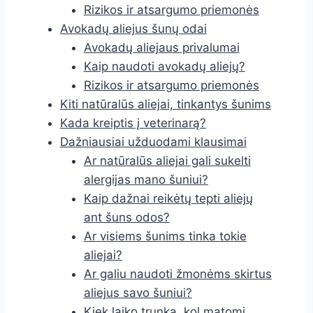
Rizikos ir atsargumo priemonės
Avokadų aliejus šunų odai
Avokadų aliejaus privalumai
Kaip naudoti avokadų aliejų?
Rizikos ir atsargumo priemonės
Kiti natūralūs aliejai, tinkantys šunims
Kada kreiptis į veterinarą?
Dažniausiai užduodami klausimai
Ar natūralūs aliejai gali sukelti
alergijas mano šuniui?
Kaip dažnai reikėtų tepti aliejų
ant šuns odos?
Ar visiems šunims tinka tokie
aliejai?
Ar galiu naudoti žmonėms skirtus
aliejus savo šuniui?
Kiek laiko trunka, kol matomi