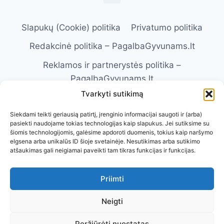
Slapukų (Cookie) politika
Privatumo politika
Redakcinė politika – PagalbaGyvunams.lt
Reklamos ir partnerystės politika –
PagalbaGyvunams.lt
Tvarkyti sutikimą
Atsakomybės apribojimas –
PagalbaGyvunams.lt
Siekdami teikti geriausią patirtį, įrenginio informacijai saugoti ir (arba)
pasiekti naudojame tokias technologijas kaip slapukus. Jei sutiksime su
Naudojimosi taisyklės – PagalbaGyvunams.lt
šiomis technologijomis, galėsime apdoroti duomenis, tokius kaip naršymo
elgsena arba unikalūs ID šioje svetainėje. Nesutikimas arba sutikimo
Kontaktai
Apie Mus
atšaukimas gali neigiamai paveikti tam tikras funkcijas ir funkcijas.
Priimti
Neigti
Visos teisės saugomos. © 2026 Pagalba
Peržiūrėti nuostatas