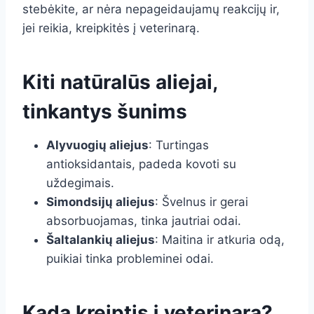
stebėkite, ar nėra nepageidaujamų reakcijų ir,
jei reikia, kreipkitės į veterinarą.
Kiti natūralūs aliejai,
tinkantys šunims
Alyvuogių aliejus
: Turtingas
antioksidantais, padeda kovoti su
uždegimais.
Simondsijų aliejus
: Švelnus ir gerai
absorbuojamas, tinka jautriai odai.
Šaltalankių aliejus
: Maitina ir atkuria odą,
puikiai tinka probleminei odai.
Kada kreiptis į veterinarą?