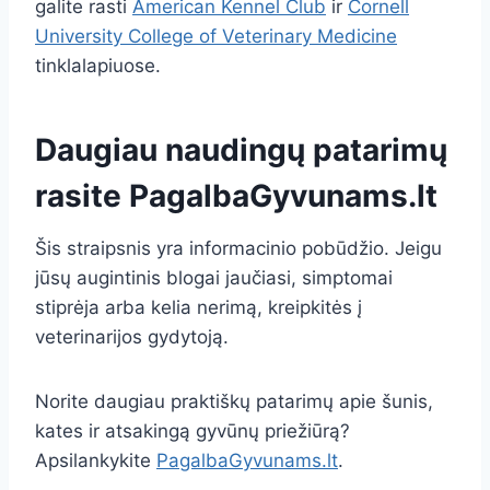
galite rasti
American Kennel Club
ir
Cornell
University College of Veterinary Medicine
tinklalapiuose.
Daugiau naudingų patarimų
rasite
PagalbaGyvunams.lt
Šis straipsnis yra informacinio pobūdžio. Jeigu
jūsų augintinis blogai jaučiasi, simptomai
stiprėja arba kelia nerimą, kreipkitės į
veterinarijos gydytoją.
Norite daugiau praktiškų patarimų apie šunis,
kates ir atsakingą gyvūnų priežiūrą?
Apsilankykite
PagalbaGyvunams.lt
.