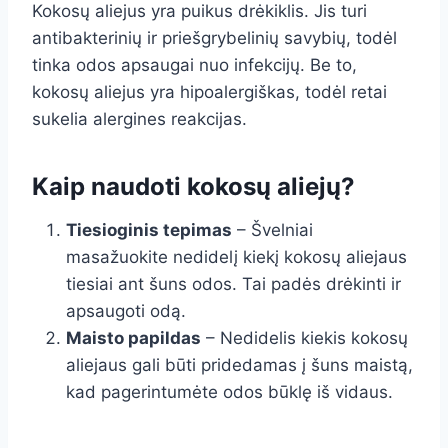
Kokosų aliejus yra puikus drėkiklis. Jis turi
antibakterinių ir priešgrybelinių savybių, todėl
tinka odos apsaugai nuo infekcijų. Be to,
kokosų aliejus yra hipoalergiškas, todėl retai
sukelia alergines reakcijas.
Kaip naudoti kokosų aliejų?
Tiesioginis tepimas
– Švelniai
masažuokite nedidelį kiekį kokosų aliejaus
tiesiai ant šuns odos. Tai padės drėkinti ir
apsaugoti odą.
Maisto papildas
– Nedidelis kiekis kokosų
aliejaus gali būti pridedamas į šuns maistą,
kad pagerintumėte odos būklę iš vidaus.