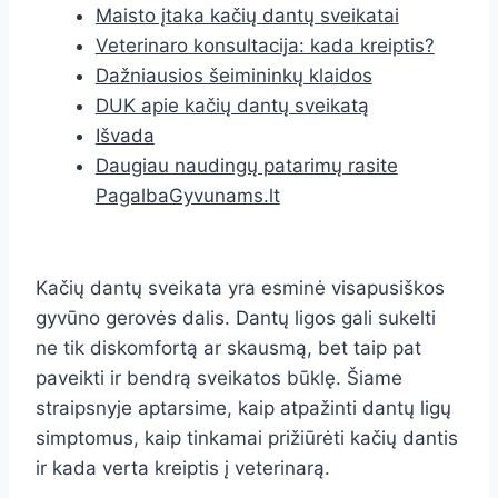
Maisto įtaka kačių dantų sveikatai
Veterinaro konsultacija: kada kreiptis?
Dažniausios šeimininkų klaidos
DUK apie kačių dantų sveikatą
Išvada
Daugiau naudingų patarimų rasite
PagalbaGyvunams.lt
Kačių dantų sveikata yra esminė visapusiškos
gyvūno gerovės dalis. Dantų ligos gali sukelti
ne tik diskomfortą ar skausmą, bet taip pat
paveikti ir bendrą sveikatos būklę. Šiame
straipsnyje aptarsime, kaip atpažinti dantų ligų
simptomus, kaip tinkamai prižiūrėti kačių dantis
ir kada verta kreiptis į veterinarą.