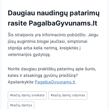
Daugiau naudingų patarimų
rasite
PagalbaGyvunams.lt
Šis straipsnis yra informacinio pobūdžio. Jeigu
jūsų augintinis blogai jaučiasi, simptomai
stiprėja arba kelia nerimą, kreipkitės į
veterinarijos gydytoją.
Norite daugiau praktiškų patarimų apie šunis,
kates ir atsakingą gyvūnų priežiūrą?
Apsilankykite
PagalbaGyvunams.lt
.
Post
#
kačių dantų sveikata
#
kačių dantų valymas
Tags:
#
kačių dantys