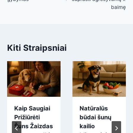
baimę
Kiti Straipsniai
Kaip Saugiai
Natūralūs
Prižiūrėti
būdai šunų
Šuns Žaizdas
kailio