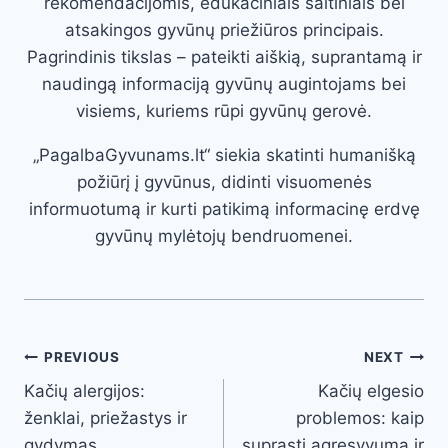
rekomendacijomis, edukaciniais šaltiniais bei
atsakingos gyvūnų priežiūros principais.
Pagrindinis tikslas – pateikti aiškią, suprantamą ir
naudingą informaciją gyvūnų augintojams bei
visiems, kuriems rūpi gyvūnų gerovė.
„PagalbaGyvunams.lt“ siekia skatinti humanišką
požiūrį į gyvūnus, didinti visuomenės
informuotumą ir kurti patikimą informacinę erdvę
gyvūnų mylėtojų bendruomenei.
Post
PREVIOUS
NEXT
Kačių alergijos:
Kačių elgesio
navigation
ženklai, priežastys ir
problemos: kaip
gydymas
suprasti agresyvumą ir