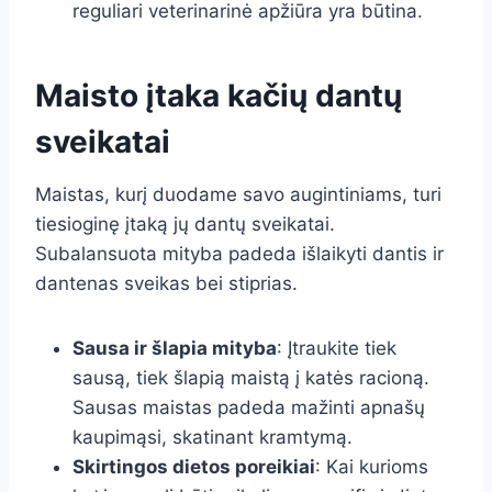
reguliari veterinarinė apžiūra yra būtina.
Maisto įtaka kačių dantų
sveikatai
Maistas, kurį duodame savo augintiniams, turi
tiesioginę įtaką jų dantų sveikatai.
Subalansuota mityba padeda išlaikyti dantis ir
dantenas sveikas bei stiprias.
Sausa ir šlapia mityba
: Įtraukite tiek
sausą, tiek šlapią maistą į katės racioną.
Sausas maistas padeda mažinti apnašų
kaupimąsi, skatinant kramtymą.
Skirtingos dietos poreikiai
: Kai kurioms