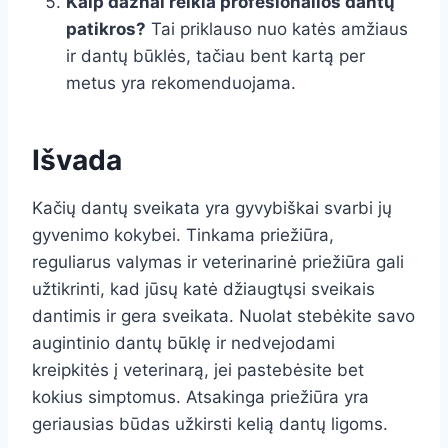
Kaip dažnai reikia profesionalios dantų
patikros?
Tai priklauso nuo katės amžiaus
ir dantų būklės, tačiau bent kartą per
metus yra rekomenduojama.
Išvada
Kačių dantų sveikata yra gyvybiškai svarbi jų
gyvenimo kokybei. Tinkama priežiūra,
reguliarus valymas ir veterinarinė priežiūra gali
užtikrinti, kad jūsų katė džiaugtųsi sveikais
dantimis ir gera sveikata. Nuolat stebėkite savo
augintinio dantų būklę ir nedvejodami
kreipkitės į veterinarą, jei pastebėsite bet
kokius simptomus. Atsakinga priežiūra yra
geriausias būdas užkirsti kelią dantų ligoms.