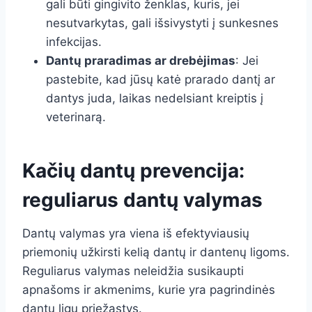
gali būti gingivito ženklas, kuris, jei
nesutvarkytas, gali išsivystyti į sunkesnes
infekcijas.
Dantų praradimas ar drebėjimas
: Jei
pastebite, kad jūsų katė prarado dantį ar
dantys juda, laikas nedelsiant kreiptis į
veterinarą.
Kačių dantų prevencija:
reguliarus dantų valymas
Dantų valymas yra viena iš efektyviausių
priemonių užkirsti kelią dantų ir dantenų ligoms.
Reguliarus valymas neleidžia susikaupti
apnašoms ir akmenims, kurie yra pagrindinės
dantų ligų priežastys.