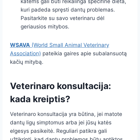
katėms gali būti reikalinga specifinė dieta,
kuri padeda spręsti dantų problemas.
Pasitarkite su savo veterinaru dėl
geriausios mitybos.
WSAVA
(World Small Animal Veterinary
Association)
pateikia gaires apie subalansuotą
kačių mitybą.
Veterinaro konsultacija:
kada kreiptis?
Veterinaro konsultacija yra būtina, jei matote
dantų ligų simptomus arba jei jūsų katės
elgesys pasikeitė. Reguliari patikra gali
užtikrinti, kad dantų problemos būtų aptiktos