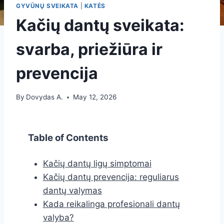
GYVŪNŲ SVEIKATA
|
KATĖS
Kačių dantų sveikata:
svarba, priežiūra ir
prevencija
By
Dovydas A.
May 12, 2026
Table of Contents
Kačių dantų ligų simptomai
Kačių dantų prevencija: reguliarus
dantų valymas
Kada reikalinga profesionali dantų
valyba?