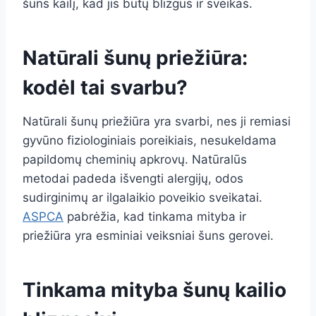
šuns kailį, kad jis būtų blizgus ir sveikas.
Natūrali šunų priežiūra:
kodėl tai svarbu?
Natūrali šunų priežiūra yra svarbi, nes ji remiasi
gyvūno fiziologiniais poreikiais, nesukeldama
papildomų cheminių apkrovų. Natūralūs
metodai padeda išvengti alergijų, odos
sudirginimų ar ilgalaikio poveikio sveikatai.
ASPCA
pabrėžia, kad tinkama mityba ir
priežiūra yra esminiai veiksniai šuns gerovei.
Tinkama mityba šunų kailio