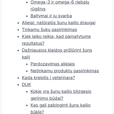
Omega-3 ir omega-6 riebalų
rūgštys
Baltymai ir jų svarba
Aliejai: natūralūs šunų kailio draugai
Tinkamų šukų pasirinkimas
Kiek laiko reikia, kad pamatytume
rezultatus?
Dažniausios klaidos prižiūrint šuns
kailį
Perdozavimas aliejais
Netinkamų produktų pasirinkimas
Kada kreiptis į veterinarą?
DUK
Kokie yra šunų kailio blizgesio
gerinimo būdai?
Kas gali pabloginti šuns kailio
būklę?