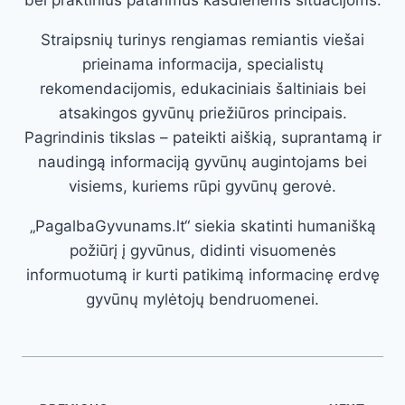
bei praktinius patarimus kasdienėms situacijoms.
Straipsnių turinys rengiamas remiantis viešai
prieinama informacija, specialistų
rekomendacijomis, edukaciniais šaltiniais bei
atsakingos gyvūnų priežiūros principais.
Pagrindinis tikslas – pateikti aiškią, suprantamą ir
naudingą informaciją gyvūnų augintojams bei
visiems, kuriems rūpi gyvūnų gerovė.
„PagalbaGyvunams.lt“ siekia skatinti humanišką
požiūrį į gyvūnus, didinti visuomenės
informuotumą ir kurti patikimą informacinę erdvę
gyvūnų mylėtojų bendruomenei.