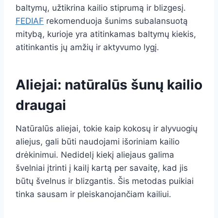
baltymų, užtikrina kailio stiprumą ir blizgesį.
FEDIAF
rekomenduoja šunims subalansuotą
mitybą, kurioje yra atitinkamas baltymų kiekis,
atitinkantis jų amžių ir aktyvumo lygį.
Aliejai: natūralūs šunų kailio
draugai
Natūralūs aliejai, tokie kaip kokosų ir alyvuogių
aliejus, gali būti naudojami išoriniam kailio
drėkinimui. Nedidelį kiekį aliejaus galima
švelniai įtrinti į kailį kartą per savaitę, kad jis
būtų švelnus ir blizgantis. Šis metodas puikiai
tinka sausam ir pleiskanojančiam kailiui.