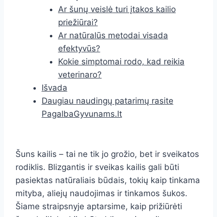
Ar šunų veislė turi įtakos kailio
priežiūrai?
Ar natūralūs metodai visada
efektyvūs?
Kokie simptomai rodo, kad reikia
veterinaro?
Išvada
Daugiau naudingų patarimų rasite
PagalbaGyvunams.lt
Šuns kailis – tai ne tik jo grožio, bet ir sveikatos
rodiklis. Blizgantis ir sveikas kailis gali būti
pasiektas natūraliais būdais, tokių kaip tinkama
mityba, aliejų naudojimas ir tinkamos šukos.
Šiame straipsnyje aptarsime, kaip prižiūrėti