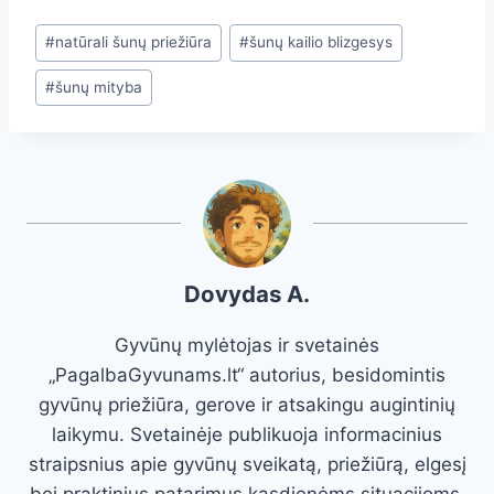
Post
#
natūrali šunų priežiūra
#
šunų kailio blizgesys
Tags:
#
šunų mityba
Dovydas A.
Gyvūnų mylėtojas ir svetainės
„PagalbaGyvunams.lt“ autorius, besidomintis
gyvūnų priežiūra, gerove ir atsakingu augintinių
laikymu. Svetainėje publikuoja informacinius
straipsnius apie gyvūnų sveikatą, priežiūrą, elgesį