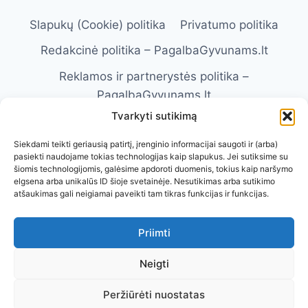
Slapukų (Cookie) politika
Privatumo politika
Redakcinė politika – PagalbaGyvunams.lt
Reklamos ir partnerystės politika –
PagalbaGyvunams.lt
Tvarkyti sutikimą
Atsakomybės apribojimas –
PagalbaGyvunams.lt
Siekdami teikti geriausią patirtį, įrenginio informacijai saugoti ir (arba)
pasiekti naudojame tokias technologijas kaip slapukus. Jei sutiksime su
Naudojimosi taisyklės – PagalbaGyvunams.lt
šiomis technologijomis, galėsime apdoroti duomenis, tokius kaip naršymo
elgsena arba unikalūs ID šioje svetainėje. Nesutikimas arba sutikimo
Kontaktai
Apie Mus
atšaukimas gali neigiamai paveikti tam tikras funkcijas ir funkcijas.
Priimti
Neigti
Visos teisės saugomos. © 2026 Pagalba
Peržiūrėti nuostatas
Gyvūnams