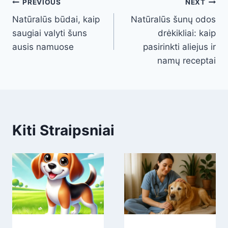
Post
PREVIOUS
NEXT
Natūralūs būdai, kaip
Natūralūs šunų odos
navigation
saugiai valyti šuns
drėkikliai: kaip
ausis namuose
pasirinkti aliejus ir
namų receptai
Kiti Straipsniai