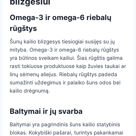
blizgesiui
Omega-3 ir omega-6 riebalų
rūgštys
Šunų kailio blizgesys tiesiogiai susijęs su jų
mityba. Omega-3 ir omega-6 riebalų rūgštys
yra būtinos sveikam kailiui. Šias rūgštis galima
rasti tokiuose produktuose kaip žuvies taukai ar
linų sėmenų aliejus. Riebalų rūgštys padeda
sumažinti uždegimus ir palaiko šuns odos bei
kailio drėgnumą.
Baltymai ir jų svarba
Baltymai yra pagrindinis šuns kailio statybinis
blokas. Kokybiški pašarai, turintys pakankamai