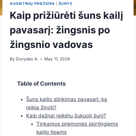
AUGINTINIŲ PRIEŽIŪRA
|
ŠUNYS
Kaip prižiūrėti šuns kailį
pavasarį: žingsnis po
žingsnio vadovas
By
Dovydas A.
May 11, 2026
Table of Contents
Šuns kailio slinkimas pavasarį: ką
reikia žinoti?
Kaip dažnai reikėtų šukuoti šunį?
Tinkamos priemonės skirtingiems
kailio tipams