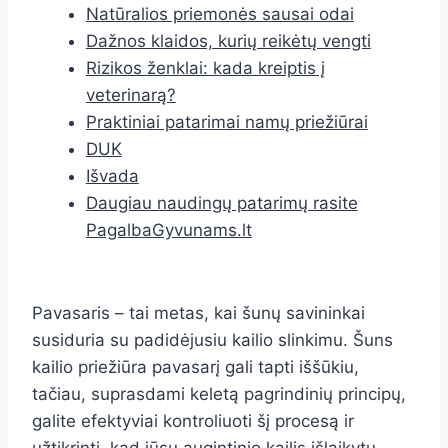
Natūralios priemonės sausai odai
Dažnos klaidos, kurių reikėtų vengti
Rizikos ženklai: kada kreiptis į
veterinarą?
Praktiniai patarimai namų priežiūrai
DUK
Išvada
Daugiau naudingų patarimų rasite
PagalbaGyvunams.lt
Pavasaris – tai metas, kai šunų savininkai
susiduria su padidėjusiu kailio slinkimu. Šuns
kailio priežiūra pavasarį gali tapti iššūkiu,
tačiau, suprasdami keletą pagrindinių principų,
galite efektyviai kontroliuoti šį procesą ir