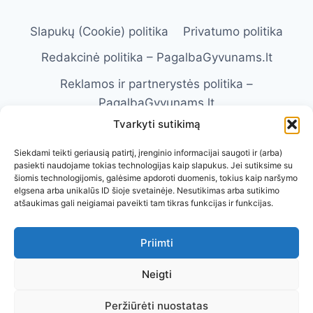
Slapukų (Cookie) politika
Privatumo politika
Redakcinė politika – PagalbaGyvunams.lt
Reklamos ir partnerystės politika –
PagalbaGyvunams.lt
Tvarkyti sutikimą
Atsakomybės apribojimas –
PagalbaGyvunams.lt
Siekdami teikti geriausią patirtį, įrenginio informacijai saugoti ir (arba)
pasiekti naudojame tokias technologijas kaip slapukus. Jei sutiksime su
Naudojimosi taisyklės – PagalbaGyvunams.lt
šiomis technologijomis, galėsime apdoroti duomenis, tokius kaip naršymo
elgsena arba unikalūs ID šioje svetainėje. Nesutikimas arba sutikimo
Kontaktai
Apie Mus
atšaukimas gali neigiamai paveikti tam tikras funkcijas ir funkcijas.
Priimti
Neigti
Visos teisės saugomos. © 2026 Pagalba
Peržiūrėti nuostatas