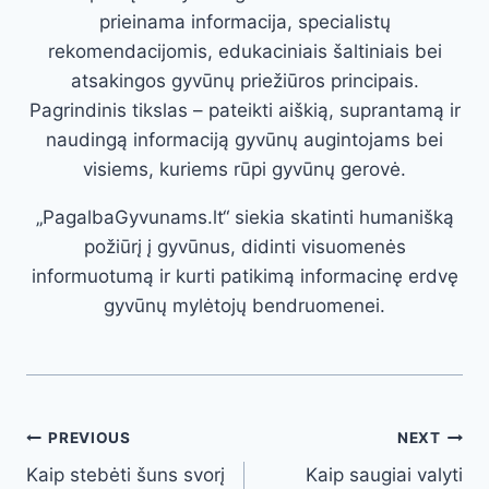
prieinama informacija, specialistų
rekomendacijomis, edukaciniais šaltiniais bei
atsakingos gyvūnų priežiūros principais.
Pagrindinis tikslas – pateikti aiškią, suprantamą ir
naudingą informaciją gyvūnų augintojams bei
visiems, kuriems rūpi gyvūnų gerovė.
„PagalbaGyvunams.lt“ siekia skatinti humanišką
požiūrį į gyvūnus, didinti visuomenės
informuotumą ir kurti patikimą informacinę erdvę
gyvūnų mylėtojų bendruomenei.
Post
PREVIOUS
NEXT
Kaip stebėti šuns svorį
Kaip saugiai valyti