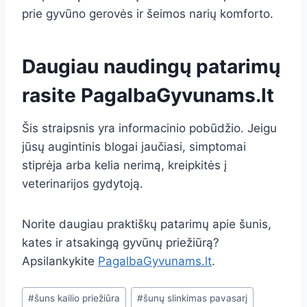
prie gyvūno gerovės ir šeimos narių komforto.
Daugiau naudingų patarimų
rasite
PagalbaGyvunams.lt
Šis straipsnis yra informacinio pobūdžio. Jeigu
jūsų augintinis blogai jaučiasi, simptomai
stiprėja arba kelia nerimą, kreipkitės į
veterinarijos gydytoją.
Norite daugiau praktiškų patarimų apie šunis,
kates ir atsakingą gyvūnų priežiūrą?
Apsilankykite
PagalbaGyvunams.lt
.
Post
#
šuns kailio priežiūra
#
šunų slinkimas pavasarį