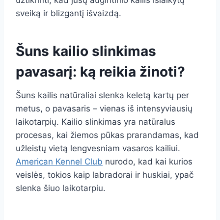
užtikrinti, kad jūsų augintinio kailis išlaikytų
sveiką ir blizgantį išvaizdą.
Šuns kailio slinkimas
pavasarį: ką reikia žinoti?
Šuns kailis natūraliai slenka keletą kartų per
metus, o pavasaris – vienas iš intensyviausių
laikotarpių. Kailio slinkimas yra natūralus
procesas, kai žiemos pūkas prarandamas, kad
užleistų vietą lengvesniam vasaros kailiui.
American Kennel Club
nurodo, kad kai kurios
veislės, tokios kaip labradorai ir huskiai, ypač
slenka šiuo laikotarpiu.