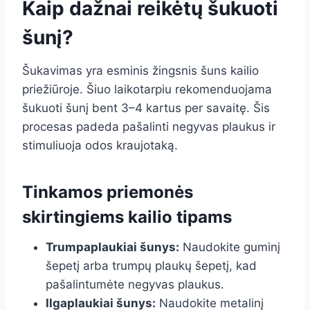
Kaip dažnai reikėtų šukuoti
šunį?
Šukavimas yra esminis žingsnis šuns kailio
priežiūroje. Šiuo laikotarpiu rekomenduojama
šukuoti šunį bent 3–4 kartus per savaitę. Šis
procesas padeda pašalinti negyvas plaukus ir
stimuliuoja odos kraujotaką.
Tinkamos priemonės
skirtingiems kailio tipams
Trumpaplaukiai šunys:
Naudokite guminį
šepetį arba trumpų plaukų šepetį, kad
pašalintumėte negyvas plaukus.
Ilgaplaukiai šunys:
Naudokite metalinį