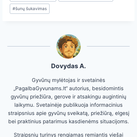
Tags:
#
šunų šukavimas
Dovydas A.
Gyvūnų mylėtojas ir svetainės
„PagalbaGyvunams.lt“ autorius, besidomintis
gyvūnų priežiūra, gerove ir atsakingu augintinių
laikymu. Svetainėje publikuoja informacinius
straipsnius apie gyvūnų sveikatą, priežiūrą, elgesį
bei praktinius patarimus kasdienėms situacijoms.
Straipsnių turinys rengiamas remiantis viešai