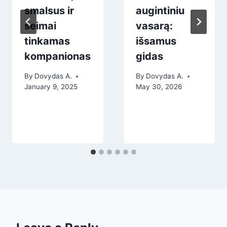
smalsus ir
augintiniu
šeimai
vasarą:
tinkamas
išsamus
kompanionas
gidas
By
Dovydas A.
By
Dovydas A.
January 9, 2025
May 30, 2026