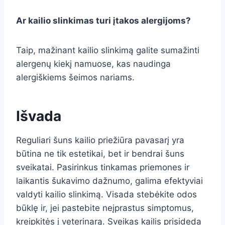
Ar kailio slinkimas turi įtakos alergijoms?
Taip, mažinant kailio slinkimą galite sumažinti
alergenų kiekį namuose, kas naudinga
alergiškiems šeimos nariams.
Išvada
Reguliari šuns kailio priežiūra pavasarį yra
būtina ne tik estetikai, bet ir bendrai šuns
sveikatai. Pasirinkus tinkamas priemones ir
laikantis šukavimo dažnumo, galima efektyviai
valdyti kailio slinkimą. Visada stebėkite odos
būklę ir, jei pastebite neįprastus simptomus,
kreipkitės į veterinarą. Sveikas kailis prisideda