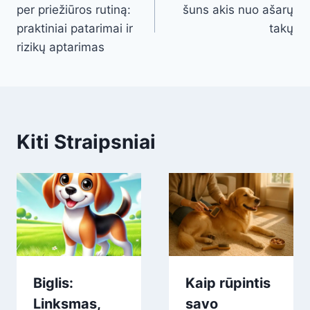
navigation
per priežiūros rutiną:
šuns akis nuo ašarų
praktiniai patarimai ir
takų
rizikų aptarimas
Kiti Straipsniai
Biglis:
Kaip rūpintis
Linksmas,
savo