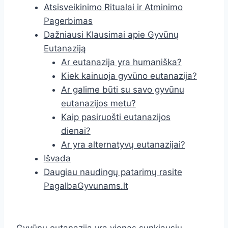
Atsisveikinimo Ritualai ir Atminimo
Pagerbimas
Dažniausi Klausimai apie Gyvūnų
Eutanaziją
Ar eutanazija yra humaniška?
Kiek kainuoja gyvūno eutanazija?
Ar galime būti su savo gyvūnu
eutanazijos metu?
Kaip pasiruošti eutanazijos
dienai?
Ar yra alternatyvų eutanazijai?
Išvada
Daugiau naudingų patarimų rasite
PagalbaGyvunams.lt