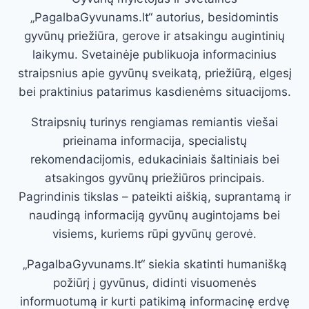
„PagalbaGyvunams.lt“ autorius, besidomintis
gyvūnų priežiūra, gerove ir atsakingu augintinių
laikymu. Svetainėje publikuoja informacinius
straipsnius apie gyvūnų sveikatą, priežiūrą, elgesį
bei praktinius patarimus kasdienėms situacijoms.
Straipsnių turinys rengiamas remiantis viešai
prieinama informacija, specialistų
rekomendacijomis, edukaciniais šaltiniais bei
atsakingos gyvūnų priežiūros principais.
Pagrindinis tikslas – pateikti aiškią, suprantamą ir
naudingą informaciją gyvūnų augintojams bei
visiems, kuriems rūpi gyvūnų gerovė.
„PagalbaGyvunams.lt“ siekia skatinti humanišką
požiūrį į gyvūnus, didinti visuomenės
informuotumą ir kurti patikimą informacinę erdvę