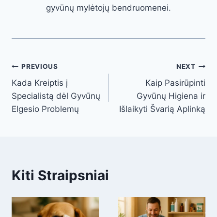
gyvūnų mylėtojų bendruomenei.
Post
PREVIOUS
NEXT
Kada Kreiptis į
Kaip Pasirūpinti
navigation
Specialistą dėl Gyvūnų
Gyvūnų Higiena ir
Elgesio Problemų
Išlaikyti Švarią Aplinką
Kiti Straipsniai