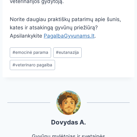
veterinarijos gydytoją.
Norite daugiau praktiškų patarimų apie šunis,
kates ir atsakingą gyvūnų priežiūrą?
Apsilankykite
PagalbaGyvunams.lt
.
Post
#
emocinė parama
#
eutanazija
Tags:
#
veterinaro pagalba
Dovydas A.
Gyvūnų mylėtojas ir svetainės