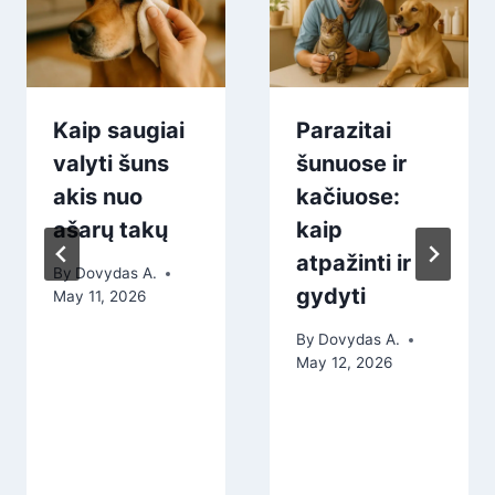
Kaip saugiai
Parazitai
valyti šuns
šunuose ir
akis nuo
kačiuose:
ašarų takų
kaip
atpažinti ir
By
Dovydas A.
gydyti
May 11, 2026
By
Dovydas A.
May 12, 2026