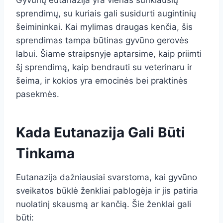
Gyvūnų eutanazija yra vienas sunkiausių
sprendimų, su kuriais gali susidurti augintinių
šeimininkai. Kai mylimas draugas kenčia, šis
sprendimas tampa būtinas gyvūno gerovės
labui. Šiame straipsnyje aptarsime, kaip priimti
šį sprendimą, kaip bendrauti su veterinaru ir
šeima, ir kokios yra emocinės bei praktinės
pasekmės.
Kada Eutanazija Gali Būti
Tinkama
Eutanazija dažniausiai svarstoma, kai gyvūno
sveikatos būklė ženkliai pablogėja ir jis patiria
nuolatinį skausmą ar kančią. Šie ženklai gali
būti: