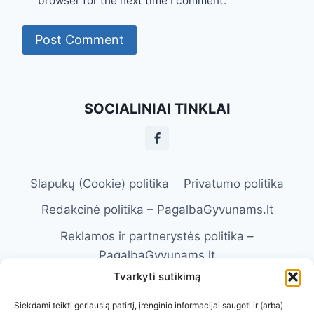
browser for the next time I comment.
SOCIALINIAI TINKLAI
Slapukų (Cookie) politika
Privatumo politika
Redakcinė politika – PagalbaGyvunams.lt
Reklamos ir partnerystės politika –
PagalbaGyvunams.lt
Tvarkyti sutikimą
Atsakomybės apribojimas –
PagalbaGyvunams.lt
Siekdami teikti geriausią patirtį, įrenginio informacijai saugoti ir (arba)