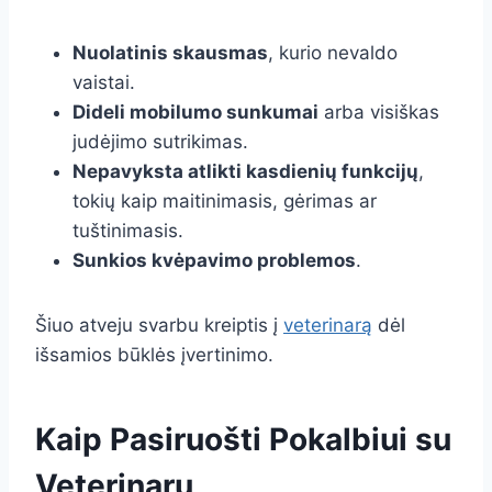
Nuolatinis skausmas
, kurio nevaldo
vaistai.
Dideli mobilumo sunkumai
arba visiškas
judėjimo sutrikimas.
Nepavyksta atlikti kasdienių funkcijų
,
tokių kaip maitinimasis, gėrimas ar
tuštinimasis.
Sunkios kvėpavimo problemos
.
Šiuo atveju svarbu kreiptis į
veterinarą
dėl
išsamios būklės įvertinimo.
Kaip Pasiruošti Pokalbiui su
Veterinaru