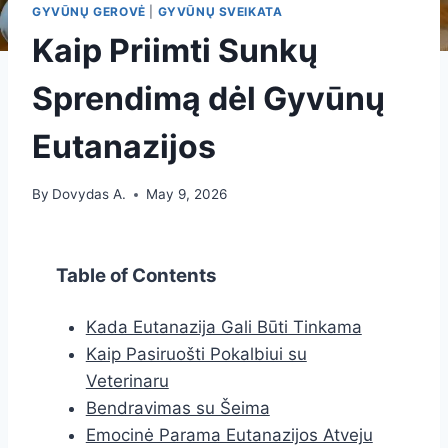
GYVŪNŲ GEROVĖ
|
GYVŪNŲ SVEIKATA
Kaip Priimti Sunkų
Sprendimą dėl Gyvūnų
Eutanazijos
By
Dovydas A.
May 9, 2026
Table of Contents
Kada Eutanazija Gali Būti Tinkama
Kaip Pasiruošti Pokalbiui su
Veterinaru
Bendravimas su Šeima
Emocinė Parama Eutanazijos Atveju