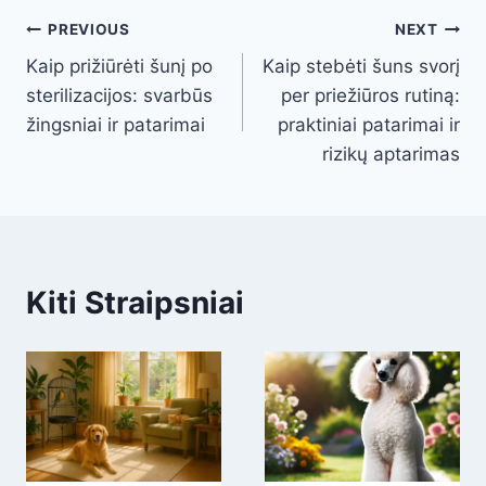
Post
PREVIOUS
NEXT
Kaip prižiūrėti šunį po
Kaip stebėti šuns svorį
navigation
sterilizacijos: svarbūs
per priežiūros rutiną:
žingsniai ir patarimai
praktiniai patarimai ir
rizikų aptarimas
Kiti Straipsniai