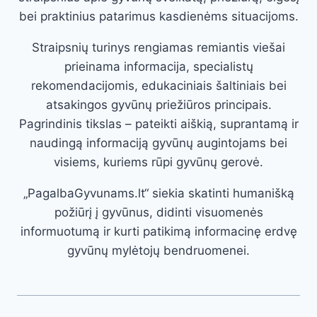
bei praktinius patarimus kasdienėms situacijoms.
Straipsnių turinys rengiamas remiantis viešai
prieinama informacija, specialistų
rekomendacijomis, edukaciniais šaltiniais bei
atsakingos gyvūnų priežiūros principais.
Pagrindinis tikslas – pateikti aiškią, suprantamą ir
naudingą informaciją gyvūnų augintojams bei
visiems, kuriems rūpi gyvūnų gerovė.
„PagalbaGyvunams.lt“ siekia skatinti humanišką
požiūrį į gyvūnus, didinti visuomenės
informuotumą ir kurti patikimą informacinę erdvę
gyvūnų mylėtojų bendruomenei.