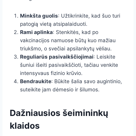
Minkšta guolis
: Užtikrinkite, kad šuo turi
patogią vietą atsipalaiduoti.
Rami aplinka
: Stenkitės, kad po
vakcinacijos namuose būtų kuo mažiau
triukšmo, o svečiai apsilankytų vėliau.
Reguliarūs pasivaikščiojimai
: Leiskite
šuniui išeiti pasivaikščioti, tačiau venkite
intensyvaus fizinio krūvio.
Bendraukite
: Būkite šalia savo augintinio,
suteikite jam dėmesio ir šilumos.
Dažniausios šeimininkų
klaidos