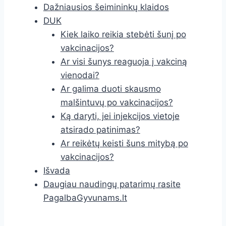
Dažniausios šeimininkų klaidos
DUK
Kiek laiko reikia stebėti šunį po
vakcinacijos?
Ar visi šunys reaguoja į vakciną
vienodai?
Ar galima duoti skausmo
malšintuvų po vakcinacijos?
Ką daryti, jei injekcijos vietoje
atsirado patinimas?
Ar reikėtų keisti šuns mitybą po
vakcinacijos?
Išvada
Daugiau naudingų patarimų rasite
PagalbaGyvunams.lt