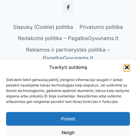
Slapukų (Cookie) politika
Privatumo politika
Redakcinė politika – PagalbaGyvunams.lt
Reklamos ir partnerystės politika –
PagalbaGyvunams.lt
Tvarkyti sutikimą
Atsakomybės apribojimas –
PagalbaGyvunams.lt
Siekdami teikti geriausią patirtį, įrenginio informacijai saugoti ir (arba)
pasiekti naudojame tokias technologijas kaip slapukus. Jei sutiksime su
Naudojimosi taisyklės – PagalbaGyvunams.lt
šiomis technologijomis, galėsime apdoroti duomenis, tokius kaip naršymo
elgsena arba unikalūs ID šioje svetainėje. Nesutikimas arba sutikimo
Kontaktai
Apie Mus
atšaukimas gali neigiamai paveikti tam tikras funkcijas ir funkcijas.
Priimti
Neigti