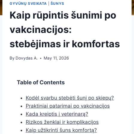
GYVŪNŲ SVEIKATA
|
ŠUNYS
Kaip rūpintis šunimi po
vakcinacijos:
stebėjimas ir komfortas
By
Dovydas A.
May 11, 2026
Table of Contents
Kodėl svarbu stebėti šunį po skiepų?
Praktiniai patarimai po vakcinacijos
Kada kreiptis į veterinarą?
Rizikos ženklai ir komplikacijos
Kaip užtikrinti šuns komfortą?