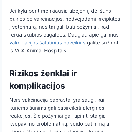
Jei kyla bent menkiausia abejonių dėl šuns
būklės po vakcinacijos, nedvejodami kreipkitės
į veterinarą, nes tai gali būti požymiai, kad
reikia skubios pagalbos. Daugiau apie galimus
vakcinacijos šalutinius poveikius
galite sužinoti
iš VCA Animal Hospitals.
Rizikos ženklai ir
komplikacijos
Nors vakcinacija paprastai yra saugi, kai
kuriems šunims gali pasireikšti alerginės
reakcijos. Šie požymiai gali apimti staigią
kvėpavimo problematiką, veido patinimą ar
stiprią išbėrimą. Tokiais atvejais skubiai