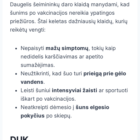
Daugelis šeimininkų daro klaidą manydami, kad
šunims po vakcinacijos nereikia ypatingos
priežiūros. Štai keletas dažniausių klaidų, kurių
reikėtų vengti:
Nepaisyti
mažų simptomų
, tokių kaip
nedidelis karščiavimas ar apetito
sumažėjimas.
Neužtikrinti, kad šuo turi
prieigą prie gėlo
vandens
.
Leisti šuniui
intensyviai žaisti
ar sportuoti
iškart po vakcinacijos.
Neatkreipti dėmesio į
šuns elgesio
pokyčius
po skiepų.
DUK