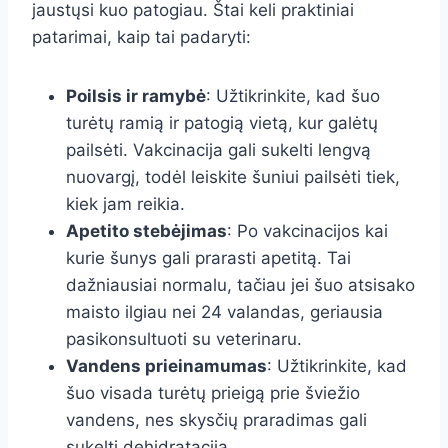
jaustųsi kuo patogiau. Štai keli praktiniai
patarimai, kaip tai padaryti:
Poilsis ir ramybė
: Užtikrinkite, kad šuo
turėtų ramią ir patogią vietą, kur galėtų
pailsėti. Vakcinacija gali sukelti lengvą
nuovargį, todėl leiskite šuniui pailsėti tiek,
kiek jam reikia.
Apetito stebėjimas
: Po vakcinacijos kai
kurie šunys gali prarasti apetitą. Tai
dažniausiai normalu, tačiau jei šuo atsisako
maisto ilgiau nei 24 valandas, geriausia
pasikonsultuoti su veterinaru.
Vandens prieinamumas
: Užtikrinkite, kad
šuo visada turėtų prieigą prie šviežio
vandens, nes skysčių praradimas gali
sukelti dehidrataciją.