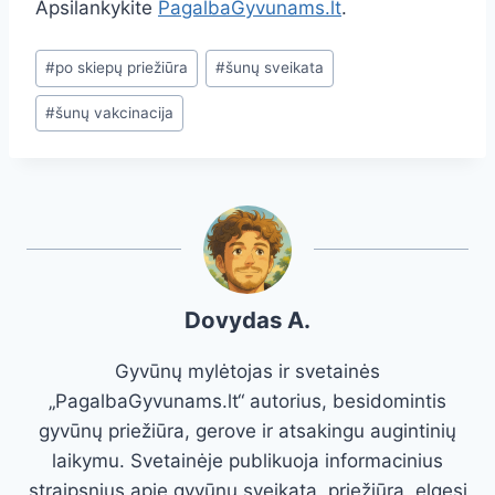
Apsilankykite
PagalbaGyvunams.lt
.
Post
#
po skiepų priežiūra
#
šunų sveikata
Tags:
#
šunų vakcinacija
Dovydas A.
Gyvūnų mylėtojas ir svetainės
„PagalbaGyvunams.lt“ autorius, besidomintis
gyvūnų priežiūra, gerove ir atsakingu augintinių
laikymu. Svetainėje publikuoja informacinius
straipsnius apie gyvūnų sveikatą, priežiūrą, elgesį