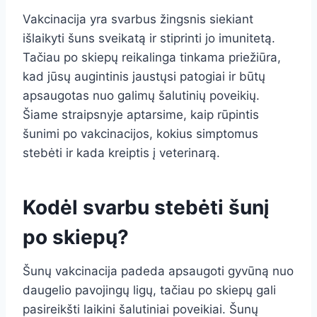
Vakcinacija yra svarbus žingsnis siekiant
išlaikyti šuns sveikatą ir stiprinti jo imunitetą.
Tačiau po skiepų reikalinga tinkama priežiūra,
kad jūsų augintinis jaustųsi patogiai ir būtų
apsaugotas nuo galimų šalutinių poveikių.
Šiame straipsnyje aptarsime, kaip rūpintis
šunimi po vakcinacijos, kokius simptomus
stebėti ir kada kreiptis į veterinarą.
Kodėl svarbu stebėti šunį
po skiepų?
Šunų vakcinacija padeda apsaugoti gyvūną nuo
daugelio pavojingų ligų, tačiau po skiepų gali
pasireikšti laikini šalutiniai poveikiai. Šunų