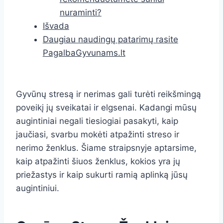
nuraminti?
Išvada
Daugiau naudingų patarimų rasite
PagalbaGyvunams.lt
Gyvūnų stresą ir nerimas gali turėti reikšmingą
poveikį jų sveikatai ir elgsenai. Kadangi mūsų
augintiniai negali tiesiogiai pasakyti, kaip
jaučiasi, svarbu mokėti atpažinti streso ir
nerimo ženklus. Šiame straipsnyje aptarsime,
kaip atpažinti šiuos ženklus, kokios yra jų
priežastys ir kaip sukurti ramią aplinką jūsų
augintiniui.