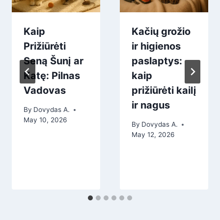
Kaip
Kačių grožio
Prižiūrėti
ir higienos
Seną Šunį ar
paslaptys:
Katę: Pilnas
kaip
Vadovas
prižiūrėti kailį
ir nagus
By
Dovydas A.
May 10, 2026
By
Dovydas A.
May 12, 2026