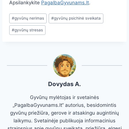
Apsilankykite
PagalbaGyvunams.lt
.
Post
#
gyvūnų nerimas
#
gyvūnų psichinė sveikata
Tags:
#
gyvūnų stresas
Dovydas A.
Gyvūnų mylėtojas ir svetainės
„PagalbaGyvunams.lt“ autorius, besidomintis
gyvūnų priežiūra, gerove ir atsakingu augintinių
laikymu. Svetainėje publikuoja informacinius
straipsnius apie gyvūnų sveikatą, priežiūrą, elgesį