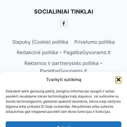
SOCIALINIAI TINKLAI
Slapukų (Cookie) politika
Privatumo politika
Redakcinė politika – PagalbaGyvunams.lt
Reklamos ir partnerystės politika –
PagalbaGyvunams.lt
Tvarkyti sutikimą
Atsakomybės apribojimas –
PagalbaGyvunams.lt
Siekdami teikti geriausią patirtį, įrenginio informacijai saugoti ir (arba)
pasiekti naudojame tokias technologijas kaip slapukus. Jei sutiksime su
Naudojimosi taisyklės – PagalbaGyvunams.lt
šiomis technologijomis, galėsime apdoroti duomenis, tokius kaip naršymo
elgsena arba unikalūs ID šioje svetainėje. Nesutikimas arba sutikimo
Kontaktai
Apie Mus
atšaukimas gali neigiamai paveikti tam tikras funkcijas ir funkcijas.