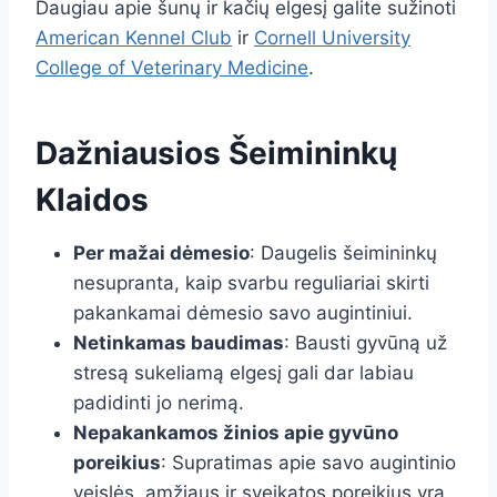
Daugiau apie šunų ir kačių elgesį galite sužinoti
American Kennel Club
ir
Cornell University
College of Veterinary Medicine
.
Dažniausios Šeimininkų
Klaidos
Per mažai dėmesio
: Daugelis šeimininkų
nesupranta, kaip svarbu reguliariai skirti
pakankamai dėmesio savo augintiniui.
Netinkamas baudimas
: Bausti gyvūną už
stresą sukeliamą elgesį gali dar labiau
padidinti jo nerimą.
Nepakankamos žinios apie gyvūno
poreikius
: Supratimas apie savo augintinio
veislės, amžiaus ir sveikatos poreikius yra