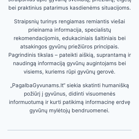
bei praktinius patarimus kasdienėms situacijoms.
Straipsnių turinys rengiamas remiantis viešai
prieinama informacija, specialistų
rekomendacijomis, edukaciniais šaltiniais bei
atsakingos gyvūnų priežiūros principais.
Pagrindinis tikslas – pateikti aiškią, suprantamą ir
naudingą informaciją gyvūnų augintojams bei
visiems, kuriems rūpi gyvūnų gerovė.
„PagalbaGyvunams.lt“ siekia skatinti humanišką
požiūrį į gyvūnus, didinti visuomenės
informuotumą ir kurti patikimą informacinę erdvę
gyvūnų mylėtojų bendruomenei.