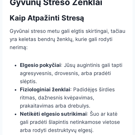
Gyvūnų Streso Ženklai
Kaip Atpažinti Stresą
Gyvūnai streso metu gali elgtis skirtingai, tačiau
yra keletas bendrų ženklų, kurie gali rodyti
nerimą:
Elgesio pokyčiai
: Jūsų augintinis gali tapti
agresyvesnis, drovesnis, arba pradėti
slėptis.
Fiziologiniai ženklai
: Padidėjęs širdies
ritmas, dažnesnis kvėpavimas,
prakaitavimas arba drebulys.
Netikėti elgesio sutrikimai
: Šuo ar katė
gali pradėti šlapintis netinkamose vietose
arba rodyti destruktyvų elgesį.