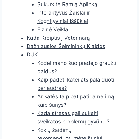
Sukurkite Ramią Aplinką
Interaktyvūs Žaislai ir
Kognityviniai Iššūkiai
Fizinė Veikla
Kada Kreiptis į Veterinarą
Dažniausios Šeimininkų Klaidos
DUK
Kodėl mano šuo pradėjo graužti
baldus?
Kaip padėti katei atsipalaiduoti
per audras?
Ar katės taip pat patiria nerimą
kaip šunys?
Kada stresas gali sukelti
sveikatos problemų gyvūnui?
Kokių žaidimų
rekomenduotumėte šuniui