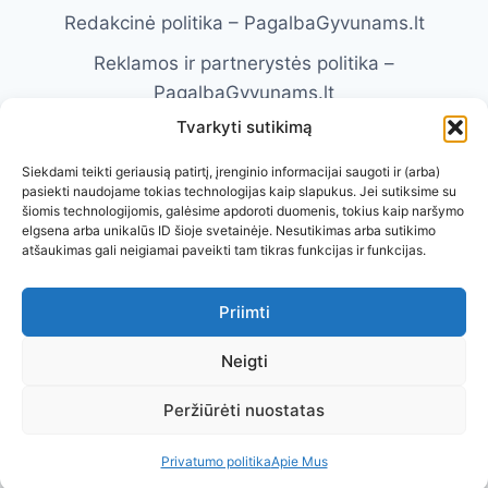
Redakcinė politika – PagalbaGyvunams.lt
Reklamos ir partnerystės politika –
PagalbaGyvunams.lt
Tvarkyti sutikimą
Atsakomybės apribojimas –
PagalbaGyvunams.lt
Siekdami teikti geriausią patirtį, įrenginio informacijai saugoti ir (arba)
pasiekti naudojame tokias technologijas kaip slapukus. Jei sutiksime su
Naudojimosi taisyklės – PagalbaGyvunams.lt
šiomis technologijomis, galėsime apdoroti duomenis, tokius kaip naršymo
elgsena arba unikalūs ID šioje svetainėje. Nesutikimas arba sutikimo
Kontaktai
Apie Mus
atšaukimas gali neigiamai paveikti tam tikras funkcijas ir funkcijas.
Priimti
Neigti
Visos teisės saugomos. © 2026 Pagalba
Peržiūrėti nuostatas
Gyvūnams
Privatumo politika
Apie Mus