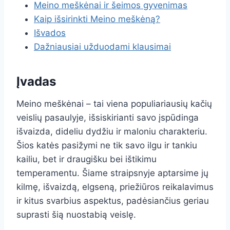
Meino meškėnai ir šeimos gyvenimas
Kaip išsirinkti Meino meškėną?
Išvados
Dažniausiai užduodami klausimai
Įvadas
Meino meškėnai – tai viena populiariausių kačių
veislių pasaulyje, išsiskirianti savo įspūdinga
išvaizda, dideliu dydžiu ir maloniu charakteriu.
Šios katės pasižymi ne tik savo ilgu ir tankiu
kailiu, bet ir draugišku bei ištikimu
temperamentu. Šiame straipsnyje aptarsime jų
kilmę, išvaizdą, elgseną, priežiūros reikalavimus
ir kitus svarbius aspektus, padėsiančius geriau
suprasti šią nuostabią veislę.