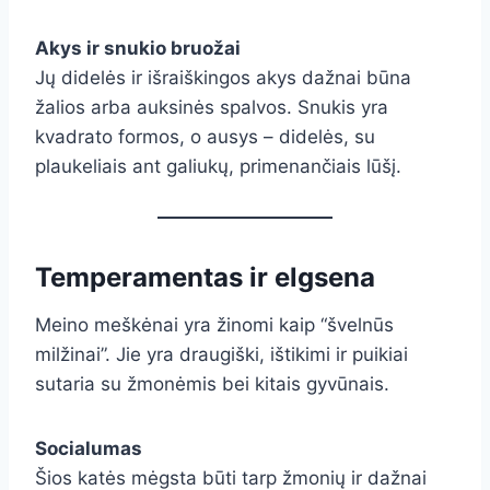
Akys ir snukio bruožai
Jų didelės ir išraiškingos akys dažnai būna
žalios arba auksinės spalvos. Snukis yra
kvadrato formos, o ausys – didelės, su
plaukeliais ant galiukų, primenančiais lūšį.
Temperamentas ir elgsena
Meino meškėnai yra žinomi kaip “švelnūs
milžinai”. Jie yra draugiški, ištikimi ir puikiai
sutaria su žmonėmis bei kitais gyvūnais.
Socialumas
Šios katės mėgsta būti tarp žmonių ir dažnai