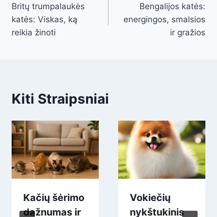
Britų trumpalaukės
Bengalijos katės:
navigation
katės: Viskas, ką
energingos, smalsios
reikia žinoti
ir gražios
Kiti Straipsniai
Kačių šėrimo
Vokiečių
dažnumas ir
nykštukinis