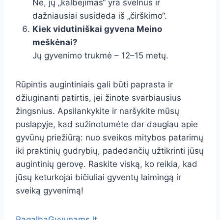
Ne, jų „kalbėjimas“ yra švelnus ir
dažniausiai susideda iš „čirškimo“.
Kiek vidutiniškai gyvena Meino
meškėnai?
Jų gyvenimo trukmė – 12–15 metų.
Rūpintis augintiniais gali būti paprasta ir
džiuginanti patirtis, jei žinote svarbiausius
žingsnius. Apsilankykite ir naršykite mūsų
puslapyje, kad sužinotumėte dar daugiau apie
gyvūnų priežiūrą: nuo sveikos mitybos patarimų
iki praktinių gudrybių, padedančių užtikrinti jūsų
augintinių gerovę. Raskite viską, ko reikia, kad
jūsų keturkojai bičiuliai gyventų laimingą ir
sveiką gyvenimą!
PagalbaGyvunams.lt