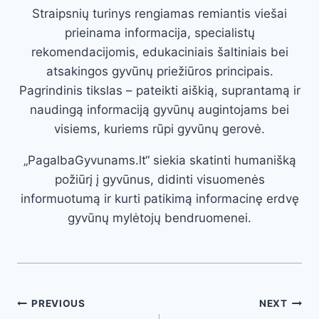
Straipsnių turinys rengiamas remiantis viešai
prieinama informacija, specialistų
rekomendacijomis, edukaciniais šaltiniais bei
atsakingos gyvūnų priežiūros principais.
Pagrindinis tikslas – pateikti aiškią, suprantamą ir
naudingą informaciją gyvūnų augintojams bei
visiems, kuriems rūpi gyvūnų gerovė.
„PagalbaGyvunams.lt“ siekia skatinti humanišką
požiūrį į gyvūnus, didinti visuomenės
informuotumą ir kurti patikimą informacinę erdvę
gyvūnų mylėtojų bendruomenei.
Post
PREVIOUS
NEXT