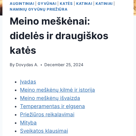
AUGINTINIAI
|
GYVŪNAI
|
KATĖS
|
KATINAI
|
KATINIAI
|
NAMINIŲ GYVŪNŲ PRIEŽIŪRA
Meino meškėnai:
didelės ir draugiškos
katės
By
Dovydas A.
December 25, 2024
Įvadas
Meino meškėnų kilmė ir istorija
Meino meškėnų išvaizda
Temperamentas ir elgsena
Priežiūros reikalavimai
Mityba
Sveikatos klausimai