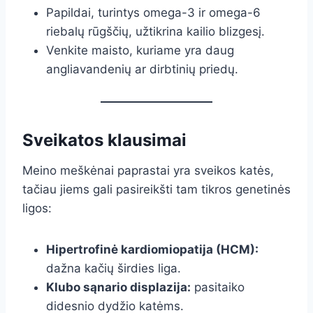
Papildai, turintys omega-3 ir omega-6
riebalų rūgščių, užtikrina kailio blizgesį.
Venkite maisto, kuriame yra daug
angliavandenių ar dirbtinių priedų.
Sveikatos klausimai
Meino meškėnai paprastai yra sveikos katės,
tačiau jiems gali pasireikšti tam tikros genetinės
ligos:
Hipertrofinė kardiomiopatija (HCM):
dažna kačių širdies liga.
Klubo sąnario displazija:
pasitaiko
didesnio dydžio katėms.