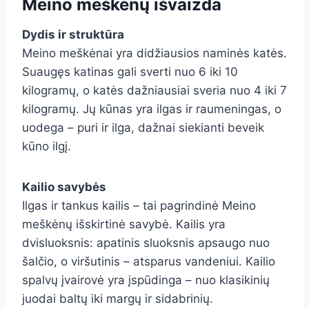
Meino meškėnų išvaizda
Dydis ir struktūra
Meino meškėnai yra didžiausios naminės katės.
Suaugęs katinas gali sverti nuo 6 iki 10
kilogramų, o katės dažniausiai sveria nuo 4 iki 7
kilogramų. Jų kūnas yra ilgas ir raumeningas, o
uodega – puri ir ilga, dažnai siekianti beveik
kūno ilgį.
Kailio savybės
Ilgas ir tankus kailis – tai pagrindinė Meino
meškėnų išskirtinė savybė. Kailis yra
dvisluoksnis: apatinis sluoksnis apsaugo nuo
šalčio, o viršutinis – atsparus vandeniui. Kailio
spalvų įvairovė yra įspūdinga – nuo klasikinių
juodai baltų iki margų ir sidabrinių.