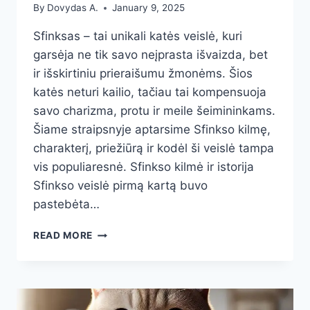
By
Dovydas A.
January 9, 2025
Sfinksas – tai unikali katės veislė, kuri
garsėja ne tik savo neįprasta išvaizda, bet
ir išskirtiniu prieraišumu žmonėms. Šios
katės neturi kailio, tačiau tai kompensuoja
savo charizma, protu ir meile šeimininkams.
Šiame straipsnyje aptarsime Sfinkso kilmę,
charakterį, priežiūrą ir kodėl ši veislė tampa
vis populiaresnė. Sfinkso kilmė ir istorija
Sfinkso veislė pirmą kartą buvo
pastebėta…
SFINKSAI:
READ MORE
BEPLAUKĖS
KATĖS
SU
DIDELE
MEILE