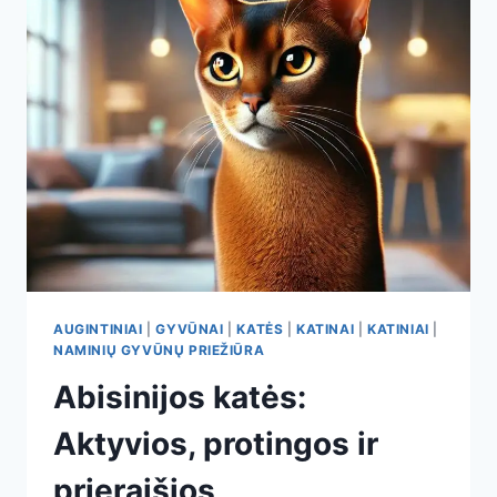
KAČIŲ
DRAUGAI
AUGINTINIAI
|
GYVŪNAI
|
KATĖS
|
KATINAI
|
KATINIAI
|
NAMINIŲ GYVŪNŲ PRIEŽIŪRA
Abisinijos katės:
Aktyvios, protingos ir
prieraišios