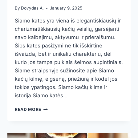
By
Dovydas A.
January 9, 2025
Siamo katės yra viena iš elegantiškiausių ir
charizmatiškiausių kačių veislių, garsėjanti
savo kalbėjimu, aktyvumu ir prieraišumu.
Šios katės pasižymi ne tik išskirtine
išvaizda, bet ir unikaliu charakteriu, dėl
kurio jos tampa puikiais šeimos augintiniais.
Šiame straipsnyje sužinosite apie Siamo
kačių kilmę, elgseną, priežiūrą ir kodėl jos
tokios ypatingos. Siamo kačių kilmė ir
istorija Siamo katės…
SIAMO
READ MORE
KATĖ:
PROTINGOS
IR
ŽAISMINGOS