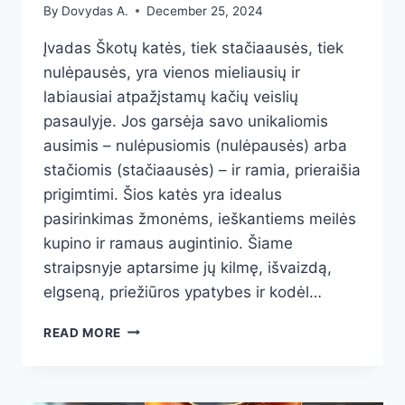
By
Dovydas A.
December 25, 2024
Įvadas Škotų katės, tiek stačiaausės, tiek
nulėpausės, yra vienos mieliausių ir
labiausiai atpažįstamų kačių veislių
pasaulyje. Jos garsėja savo unikaliomis
ausimis – nulėpusiomis (nulėpausės) arba
stačiomis (stačiaausės) – ir ramia, prieraišia
prigimtimi. Šios katės yra idealus
pasirinkimas žmonėms, ieškantiems meilės
kupino ir ramaus augintinio. Šiame
straipsnyje aptarsime jų kilmę, išvaizdą,
elgseną, priežiūros ypatybes ir kodėl…
ŠKOTŲ
READ MORE
STAČIAAUSĖS
IR
NULĖPAUSĖS:
MIELIAUSI