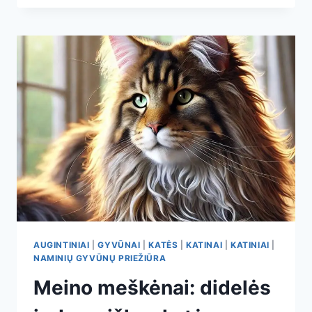
ENERGINGOS,
SMALSIOS
IR
GRAŽIOS
AUGINTINIAI
|
GYVŪNAI
|
KATĖS
|
KATINAI
|
KATINIAI
|
NAMINIŲ GYVŪNŲ PRIEŽIŪRA
Meino meškėnai: didelės