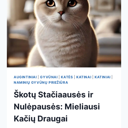
ŽMONĖMS
AUGINTINIAI
|
GYVŪNAI
|
KATĖS
|
KATINAI
|
KATINIAI
|
NAMINIŲ GYVŪNŲ PRIEŽIŪRA
Škotų Stačiaausės ir
Nulėpausės: Mieliausi
Kačių Draugai