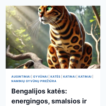
PROTINGOS
IR
PRIERAIŠIOS
AUGINTINIAI
|
GYVŪNAI
|
KATĖS
|
KATINAI
|
KATINIAI
|
NAMINIŲ GYVŪNŲ PRIEŽIŪRA
Bengalijos katės:
energingos, smalsios ir