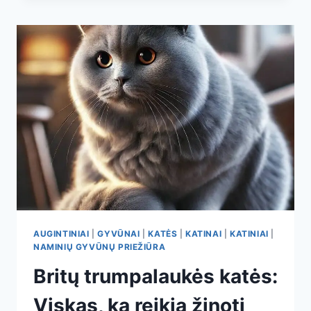
IR
DRAUGIŠKOS
KATĖS
AUGINTINIAI
|
GYVŪNAI
|
KATĖS
|
KATINAI
|
KATINIAI
|
NAMINIŲ GYVŪNŲ PRIEŽIŪRA
Britų trumpalaukės katės:
Viskas, ką reikia žinoti