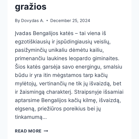
gražios
By
Dovydas A.
December 25, 2024
Įvadas Bengalijos katės – tai viena iš
egzotiškiausių ir įspūdingiausių veislių,
pasižyminčių unikaliu dėmėtu kailiu,
primenančiu laukines leopardo giminaites.
Šios katės garsėja savo energingu, smalsiu
būdu ir yra itin mėgstamos tarp kačių
mylėtojų, vertinančių ne tik jų išvaizdą, bet
ir žaismingą charakterį. Straipsnyje išsamiai
aptarsime Bengalijos kačių kilmę, išvaizdą,
elgseną, priežiūros poreikius bei jų
tinkamumą…
BENGALIJOS
READ MORE
KATĖS: