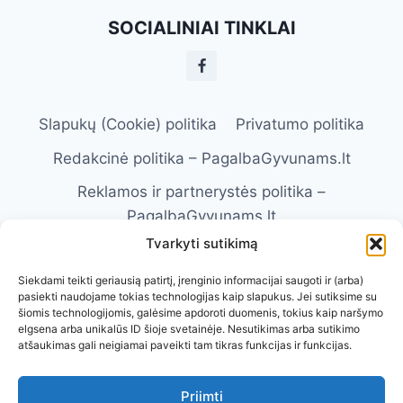
REIKIA
SOCIALINIAI TINKLAI
ŽINOTI
Slapukų (Cookie) politika
Privatumo politika
Redakcinė politika – PagalbaGyvunams.lt
Reklamos ir partnerystės politika –
PagalbaGyvunams.lt
Tvarkyti sutikimą
Atsakomybės apribojimas –
PagalbaGyvunams.lt
Siekdami teikti geriausią patirtį, įrenginio informacijai saugoti ir (arba)
pasiekti naudojame tokias technologijas kaip slapukus. Jei sutiksime su
Naudojimosi taisyklės – PagalbaGyvunams.lt
šiomis technologijomis, galėsime apdoroti duomenis, tokius kaip naršymo
elgsena arba unikalūs ID šioje svetainėje. Nesutikimas arba sutikimo
Kontaktai
Apie Mus
atšaukimas gali neigiamai paveikti tam tikras funkcijas ir funkcijas.
Priimti