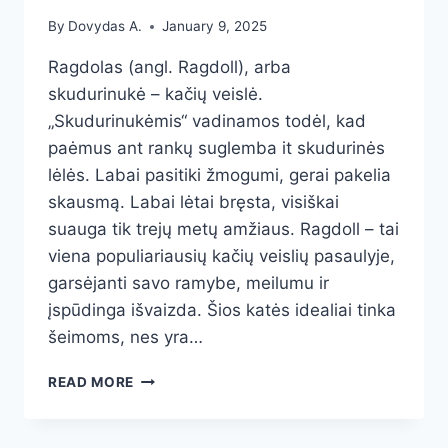
By
Dovydas A.
January 9, 2025
Ragdolas (angl. Ragdoll), arba
skudurinukė – kačių veislė.
„Skudurinukėmis“ vadinamos todėl, kad
paėmus ant rankų suglemba it skudurinės
lėlės. Labai pasitiki žmogumi, gerai pakelia
skausmą. Labai lėtai bręsta, visiškai
suauga tik trejų metų amžiaus. Ragdoll – tai
viena populiariausių kačių veislių pasaulyje,
garsėjanti savo ramybe, meilumu ir
įspūdinga išvaizda. Šios katės idealiai tinka
šeimoms, nes yra…
RAGDOLAS:
READ MORE
ŠVELNIOS
IR
MEILIOS