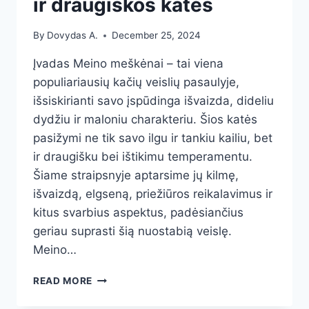
ir draugiškos katės
By
Dovydas A.
December 25, 2024
Įvadas Meino meškėnai – tai viena
populiariausių kačių veislių pasaulyje,
išsiskirianti savo įspūdinga išvaizda, dideliu
dydžiu ir maloniu charakteriu. Šios katės
pasižymi ne tik savo ilgu ir tankiu kailiu, bet
ir draugišku bei ištikimu temperamentu.
Šiame straipsnyje aptarsime jų kilmę,
išvaizdą, elgseną, priežiūros reikalavimus ir
kitus svarbius aspektus, padėsiančius
geriau suprasti šią nuostabią veislę.
Meino…
MEINO
READ MORE
MEŠKĖNAI:
DIDELĖS