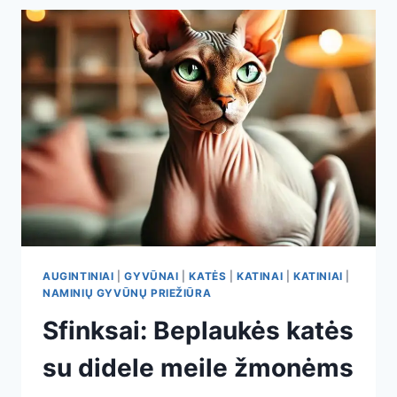
KATĖS,
KURIOS
PAVERGIA
ŠIRDIS
AUGINTINIAI
|
GYVŪNAI
|
KATĖS
|
KATINAI
|
KATINIAI
|
NAMINIŲ GYVŪNŲ PRIEŽIŪRA
Sfinksai: Beplaukės katės
su didele meile žmonėms