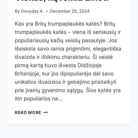
By
Dovydas A.
December 25, 2024
Kas yra Britų trumpaplaukės katės? Britų
trumpaplaukės katės – viena iš seniausių ir
populiariausių kačių veislių pasaulyje. Jos
išsiskiria savo ramia prigimtimi, elegantiška
išvaizda ir ištikimu charakteriu. Ši veislė
pirmą kartą buvo išvesta Didžiojoje
Britanijoje, kur jos išpopuliarėjo dėl savo
unikalios išvaizdos ir gebėjimo prisitaikyti
prie įvairių gyvenimo sąlygų. Šios katės yra
itin populiarios ne…
BRITŲ
READ MORE
TRUMPALAUKĖS
KATĖS:
VISKAS,
KĄ