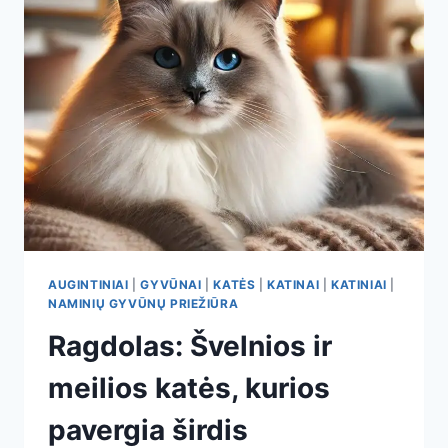
AUGINTINĖS
VAIDMUO
MŪSŲ
GYVENIME
AUGINTINIAI
|
GYVŪNAI
|
KATĖS
|
KATINAI
|
KATINIAI
|
NAMINIŲ GYVŪNŲ PRIEŽIŪRA
Ragdolas: Švelnios ir
meilios katės, kurios
pavergia širdis