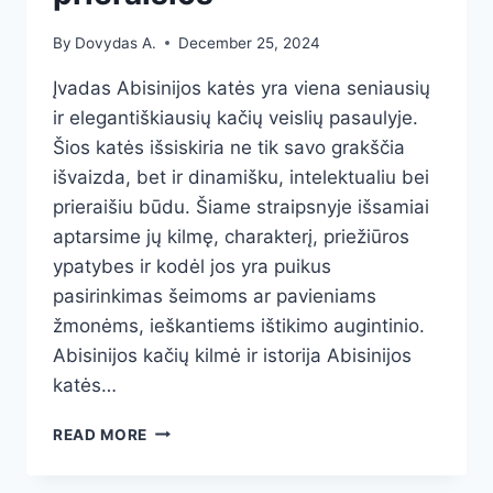
By
Dovydas A.
December 25, 2024
Įvadas Abisinijos katės yra viena seniausių
ir elegantiškiausių kačių veislių pasaulyje.
Šios katės išsiskiria ne tik savo grakščia
išvaizda, bet ir dinamišku, intelektualiu bei
prieraišiu būdu. Šiame straipsnyje išsamiai
aptarsime jų kilmę, charakterį, priežiūros
ypatybes ir kodėl jos yra puikus
pasirinkimas šeimoms ar pavieniams
žmonėms, ieškantiems ištikimo augintinio.
Abisinijos kačių kilmė ir istorija Abisinijos
katės…
ABISINIJOS
READ MORE
KATĖS:
AKTYVIOS,