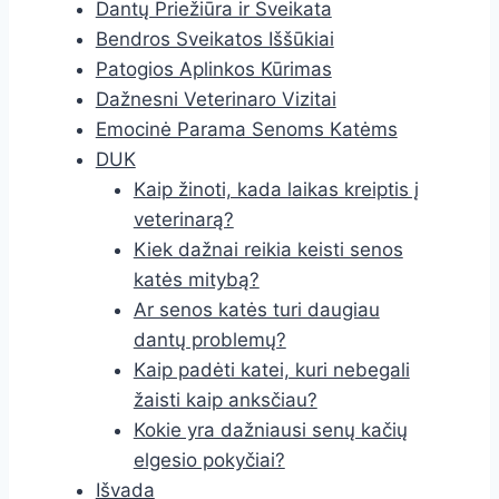
Dantų Priežiūra ir Sveikata
Bendros Sveikatos Iššūkiai
Patogios Aplinkos Kūrimas
Dažnesni Veterinaro Vizitai
Emocinė Parama Senoms Katėms
DUK
Kaip žinoti, kada laikas kreiptis į
veterinarą?
Kiek dažnai reikia keisti senos
katės mitybą?
Ar senos katės turi daugiau
dantų problemų?
Kaip padėti katei, kuri nebegali
žaisti kaip anksčiau?
Kokie yra dažniausi senų kačių
elgesio pokyčiai?
Išvada