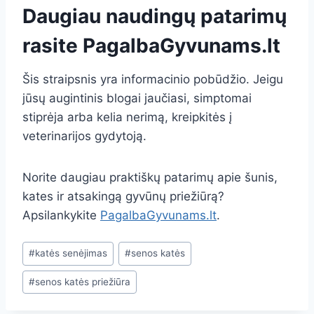
Daugiau naudingų patarimų
rasite
PagalbaGyvunams.lt
Šis straipsnis yra informacinio pobūdžio. Jeigu
jūsų augintinis blogai jaučiasi, simptomai
stiprėja arba kelia nerimą, kreipkitės į
veterinarijos gydytoją.
Norite daugiau praktiškų patarimų apie šunis,
kates ir atsakingą gyvūnų priežiūrą?
Apsilankykite
PagalbaGyvunams.lt
.
Post
#
katės senėjimas
#
senos katės
Tags:
#
senos katės priežiūra