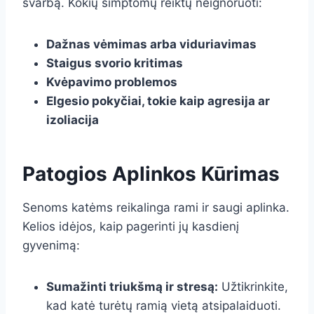
svarbą. Kokių simptomų reiktų neignoruoti:
Dažnas vėmimas arba viduriavimas
Staigus svorio kritimas
Kvėpavimo problemos
Elgesio pokyčiai, tokie kaip agresija ar
izoliacija
Patogios Aplinkos Kūrimas
Senoms katėms reikalinga rami ir saugi aplinka.
Kelios idėjos, kaip pagerinti jų kasdienį
gyvenimą:
Sumažinti triukšmą ir stresą:
Užtikrinkite,
kad katė turėtų ramią vietą atsipalaiduoti.