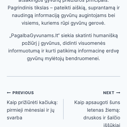
atsakingos gyvūnų priežiūros principais.
Pagrindinis tikslas – pateikti aiškią, suprantamą ir
naudingą informaciją gyvūnų augintojams bei
visiems, kuriems rūpi gyvūnų gerovė.
„PagalbaGyvunams.lt“ siekia skatinti humanišką
požiūrį į gyvūnus, didinti visuomenės
informuotumą ir kurti patikimą informacinę erdvę
gyvūnų mylėtojų bendruomenei.
Post
PREVIOUS
NEXT
Kaip prižiūrėti kačiuką:
Kaip apsaugoti šuns
navigation
pirmieji mėnesiai ir jų
letenas žiemą:
svarba
druskos ir šalčio
iššūkiai