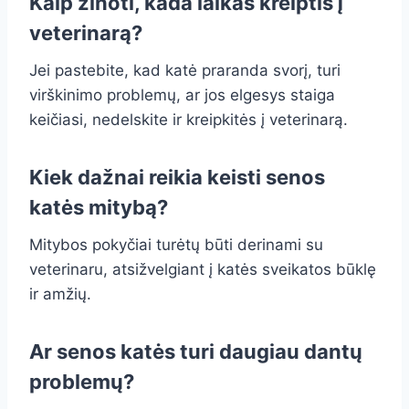
Kaip žinoti, kada laikas kreiptis į
veterinarą?
Jei pastebite, kad katė praranda svorį, turi
virškinimo problemų, ar jos elgesys staiga
keičiasi, nedelskite ir kreipkitės į veterinarą.
Kiek dažnai reikia keisti senos
katės mitybą?
Mitybos pokyčiai turėtų būti derinami su
veterinaru, atsižvelgiant į katės sveikatos būklę
ir amžių.
Ar senos katės turi daugiau dantų
problemų?