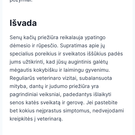
Išvada
Senų kačių priežiūra reikalauja ypatingo
dėmesio ir rūpesčio. Supratimas apie jų
specialius poreikius ir sveikatos iššūkius padės
jums užtikrinti, kad jūsų augintinis galėtų
mėgautis kokybišku ir laimingu gyvenimu.
Reguliarūs veterinaro vizitai, subalansuota
mityba, dantų ir judumo priežiūra yra
pagrindiniai veiksniai, padedantys išlaikyti
senos katės sveikatą ir gerovę. Jei pastebite
bet kokius neįprastus simptomus, nedvejodami
kreipkitės į veterinarą.