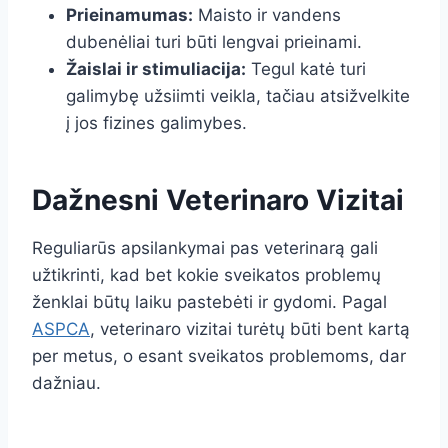
Prieinamumas:
Maisto ir vandens
dubenėliai turi būti lengvai prieinami.
Žaislai ir stimuliacija:
Tegul katė turi
galimybę užsiimti veikla, tačiau atsižvelkite
į jos fizines galimybes.
Dažnesni Veterinaro Vizitai
Reguliarūs apsilankymai pas veterinarą gali
užtikrinti, kad bet kokie sveikatos problemų
ženklai būtų laiku pastebėti ir gydomi. Pagal
ASPCA
, veterinaro vizitai turėtų būti bent kartą
per metus, o esant sveikatos problemoms, dar
dažniau.