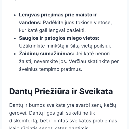
Lengvas priėjimas prie maisto ir
vandens:
Padėkite juos tokiose vietose,
kur katė gali lengvai pasiekti.
Saugios ir patogios miego vietos:
Užtikrinkite minkštą ir šiltą vietą poilsiui.
Žaidimų sumažinimas:
Jei katė nenori
žaisti, neverskite jos. Verčiau skatinkite per
švelnius tempimo pratimus.
Dantų Priežiūra ir Sveikata
Dantų ir burnos sveikata yra svarbi senų kačių
gerovei. Dantų ligos gali sukelti ne tik
diskomfortą, bet ir rimtas sveikatos problemas.
Kaip rūpintis senos katės dantimis: