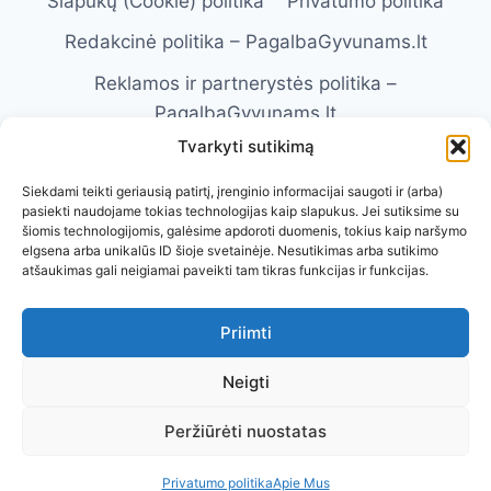
Slapukų (Cookie) politika
Privatumo politika
Redakcinė politika – PagalbaGyvunams.lt
Reklamos ir partnerystės politika –
PagalbaGyvunams.lt
Tvarkyti sutikimą
Atsakomybės apribojimas –
PagalbaGyvunams.lt
Siekdami teikti geriausią patirtį, įrenginio informacijai saugoti ir (arba)
pasiekti naudojame tokias technologijas kaip slapukus. Jei sutiksime su
Naudojimosi taisyklės – PagalbaGyvunams.lt
šiomis technologijomis, galėsime apdoroti duomenis, tokius kaip naršymo
elgsena arba unikalūs ID šioje svetainėje. Nesutikimas arba sutikimo
Kontaktai
Apie Mus
atšaukimas gali neigiamai paveikti tam tikras funkcijas ir funkcijas.
Priimti
Neigti
Visos teisės saugomos. © 2026 Pagalba
Peržiūrėti nuostatas
Gyvūnams
Privatumo politika
Apie Mus