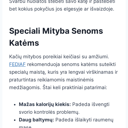
Svarbu nuolatos stebėti savo katę ir pastebėti
bet kokius pokyčius jos elgesyje ar išvaizdoje.
Speciali Mityba Senoms
Katėms
Kačių mitybos poreikiai keičiasi su amžiumi.
FEDIAF
rekomenduoja senoms katėms suteikti
specialų maistą, kuris yra lengvai virškinamas ir
praturtintas reikiamomis maistinėmis
medžiagomis. Štai keli praktiniai patarimai:
Mažas kalorijų kiekis:
Padeda išvengti
svorio kontrolės problemų.
Daug baltymų:
Padeda išlaikyti raumenų
masę.