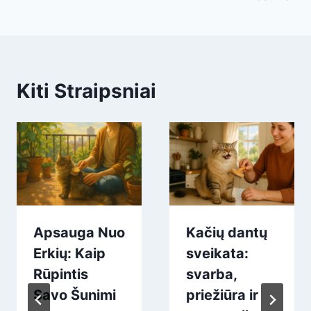
Kiti Straipsniai
Apsauga Nuo
Kačių dantų
Erkių: Kaip
sveikata:
Rūpintis
svarba,
Savo Šunimi
priežiūra ir