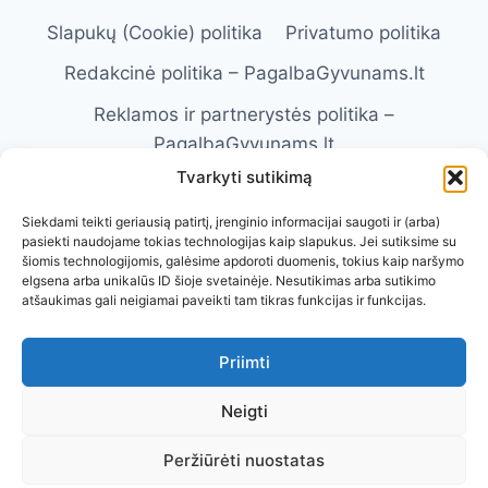
Slapukų (Cookie) politika
Privatumo politika
Redakcinė politika – PagalbaGyvunams.lt
Reklamos ir partnerystės politika –
PagalbaGyvunams.lt
Tvarkyti sutikimą
Atsakomybės apribojimas –
PagalbaGyvunams.lt
Siekdami teikti geriausią patirtį, įrenginio informacijai saugoti ir (arba)
pasiekti naudojame tokias technologijas kaip slapukus. Jei sutiksime su
Naudojimosi taisyklės – PagalbaGyvunams.lt
šiomis technologijomis, galėsime apdoroti duomenis, tokius kaip naršymo
elgsena arba unikalūs ID šioje svetainėje. Nesutikimas arba sutikimo
Kontaktai
Apie Mus
atšaukimas gali neigiamai paveikti tam tikras funkcijas ir funkcijas.
Priimti
Neigti
Visos teisės saugomos. © 2026 Pagalba
Peržiūrėti nuostatas
Gyvūnams