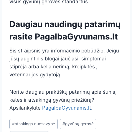
visus gyvūnų gerovės standartus.
Daugiau naudingų patarimų
rasite
PagalbaGyvunams.lt
Šis straipsnis yra informacinio pobūdžio. Jeigu
jūsų augintinis blogai jaučiasi, simptomai
stiprėja arba kelia nerimą, kreipkitės į
veterinarijos gydytoją.
Norite daugiau praktiškų patarimų apie šunis,
kates ir atsakingą gyvūnų priežiūrą?
Apsilankykite
PagalbaGyvunams.lt
.
Post
#
atsakinga nuosavybė
#
gyvūnų gerovė
Tags: