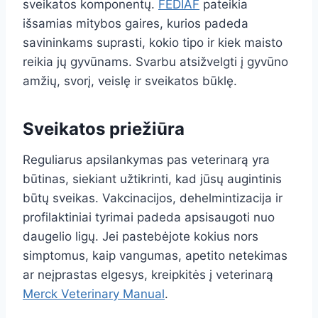
sveikatos komponentų.
FEDIAF
pateikia
išsamias mitybos gaires, kurios padeda
savininkams suprasti, kokio tipo ir kiek maisto
reikia jų gyvūnams. Svarbu atsižvelgti į gyvūno
amžių, svorį, veislę ir sveikatos būklę.
Sveikatos priežiūra
Reguliarus apsilankymas pas veterinarą yra
būtinas, siekiant užtikrinti, kad jūsų augintinis
būtų sveikas. Vakcinacijos, dehelmintizacija ir
profilaktiniai tyrimai padeda apsisaugoti nuo
daugelio ligų. Jei pastebėjote kokius nors
simptomus, kaip vangumas, apetito netekimas
ar neįprastas elgesys, kreipkitės į veterinarą
Merck Veterinary Manual
.