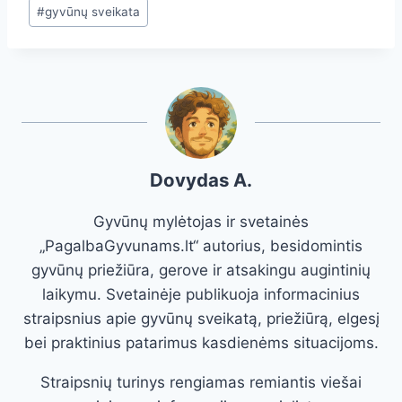
#
gyvūnų sveikata
Dovydas A.
Gyvūnų mylėtojas ir svetainės
„PagalbaGyvunams.lt“ autorius, besidomintis
gyvūnų priežiūra, gerove ir atsakingu augintinių
laikymu. Svetainėje publikuoja informacinius
straipsnius apie gyvūnų sveikatą, priežiūrą, elgesį
bei praktinius patarimus kasdienėms situacijoms.
Straipsnių turinys rengiamas remiantis viešai