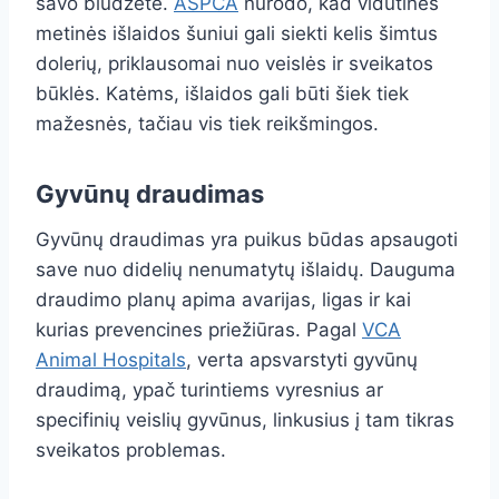
savo biudžete.
ASPCA
nurodo, kad vidutinės
metinės išlaidos šuniui gali siekti kelis šimtus
dolerių, priklausomai nuo veislės ir sveikatos
būklės. Katėms, išlaidos gali būti šiek tiek
mažesnės, tačiau vis tiek reikšmingos.
Gyvūnų draudimas
Gyvūnų draudimas yra puikus būdas apsaugoti
save nuo didelių nenumatytų išlaidų. Dauguma
draudimo planų apima avarijas, ligas ir kai
kurias prevencines priežiūras. Pagal
VCA
Animal Hospitals
, verta apsvarstyti gyvūnų
draudimą, ypač turintiems vyresnius ar
specifinių veislių gyvūnus, linkusius į tam tikras
sveikatos problemas.