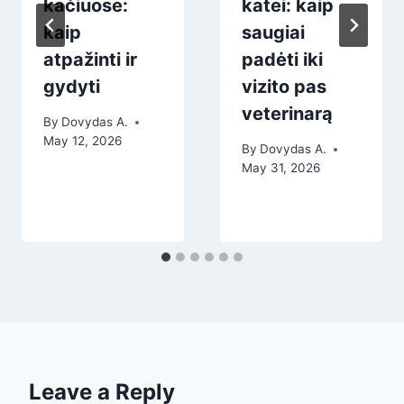
kačiuose:
katei: kaip
kaip
saugiai
atpažinti ir
padėti iki
gydyti
vizito pas
veterinarą
By
Dovydas A.
May 12, 2026
By
Dovydas A.
May 31, 2026
Leave a Reply