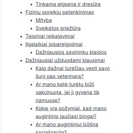
Tinkama elgsena ir dresūra
Fizinių poreikių patenkinimas
Mityba
Sveikatos priežiūra
Teisiniai reikalavimai
Ilgalaikiai įsipareigojimai
Dažniausios savininkų klaidos
Dažniausiai užduodami klausimai
Kaip dažnai turėčiau vesti savo
šunį pas veterinarą?
Ar mano katė turėtų būti
vakcinuota, jei ji gyvena tik
namuose?
Kokie yra požymiai, kad mano
augintinis jaučiasi blogai?
Ar mano augintiniui būtina
socializacija?