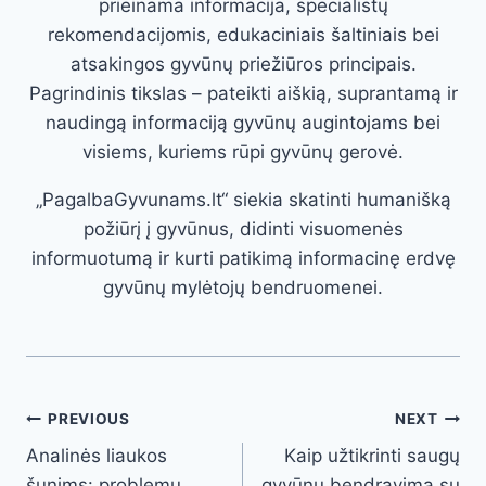
prieinama informacija, specialistų
rekomendacijomis, edukaciniais šaltiniais bei
atsakingos gyvūnų priežiūros principais.
Pagrindinis tikslas – pateikti aiškią, suprantamą ir
naudingą informaciją gyvūnų augintojams bei
visiems, kuriems rūpi gyvūnų gerovė.
„PagalbaGyvunams.lt“ siekia skatinti humanišką
požiūrį į gyvūnus, didinti visuomenės
informuotumą ir kurti patikimą informacinę erdvę
gyvūnų mylėtojų bendruomenei.
Post
PREVIOUS
NEXT
Analinės liaukos
Kaip užtikrinti saugų
navigation
šunims: problemų
gyvūnų bendravimą su