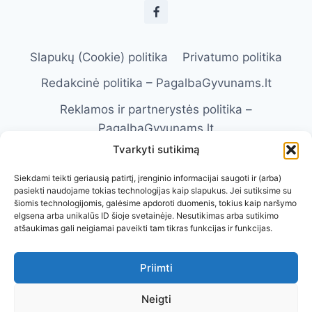
IR
PRIEŽIŪRA
Slapukų (Cookie) politika
Privatumo politika
Redakcinė politika – PagalbaGyvunams.lt
Reklamos ir partnerystės politika –
PagalbaGyvunams.lt
Tvarkyti sutikimą
Atsakomybės apribojimas –
PagalbaGyvunams.lt
Siekdami teikti geriausią patirtį, įrenginio informacijai saugoti ir (arba)
pasiekti naudojame tokias technologijas kaip slapukus. Jei sutiksime su
Naudojimosi taisyklės – PagalbaGyvunams.lt
šiomis technologijomis, galėsime apdoroti duomenis, tokius kaip naršymo
elgsena arba unikalūs ID šioje svetainėje. Nesutikimas arba sutikimo
Kontaktai
Apie Mus
atšaukimas gali neigiamai paveikti tam tikras funkcijas ir funkcijas.
Priimti
Neigti