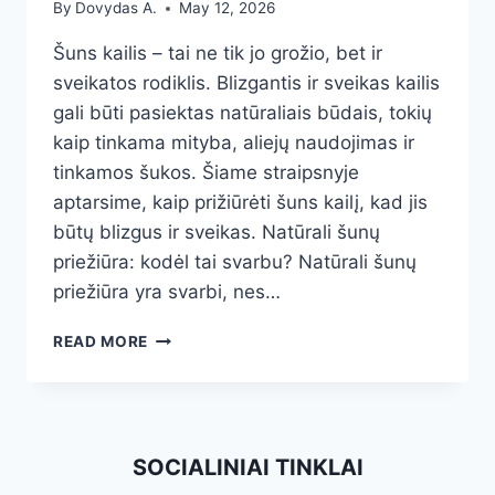
By
Dovydas A.
May 12, 2026
Šuns kailis – tai ne tik jo grožio, bet ir
sveikatos rodiklis. Blizgantis ir sveikas kailis
gali būti pasiektas natūraliais būdais, tokių
kaip tinkama mityba, aliejų naudojimas ir
tinkamos šukos. Šiame straipsnyje
aptarsime, kaip prižiūrėti šuns kailį, kad jis
būtų blizgus ir sveikas. Natūrali šunų
priežiūra: kodėl tai svarbu? Natūrali šunų
priežiūra yra svarbi, nes…
NATŪRALŪS
READ MORE
BŪDAI
ŠUNŲ
KAILIO
BLIZGESIUI
PASIEKTI:
SOCIALINIAI TINKLAI
MITYBA