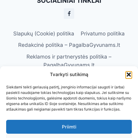
SOCIALINIAI TINKLAI
IR
SUMAŽINTI
Slapukų (Cookie) politika
Privatumo politika
Redakcinė politika – PagalbaGyvunams.lt
Reklamos ir partnerystės politika –
PagalbaGyvunams.lt
Tvarkyti sutikimą
Atsakomybės apribojimas –
PagalbaGyvunams.lt
Siekdami teikti geriausią patirtį, įrenginio informacijai saugoti ir (arba)
pasiekti naudojame tokias technologijas kaip slapukus. Jei sutiksime su
Naudojimosi taisyklės – PagalbaGyvunams.lt
šiomis technologijomis, galėsime apdoroti duomenis, tokius kaip naršymo
elgsena arba unikalūs ID šioje svetainėje. Nesutikimas arba sutikimo
Kontaktai
Apie Mus
atšaukimas gali neigiamai paveikti tam tikras funkcijas ir funkcijas.
Priimti