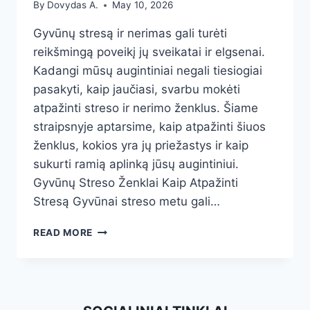
By
Dovydas A.
May 10, 2026
Gyvūnų stresą ir nerimas gali turėti
reikšmingą poveikį jų sveikatai ir elgsenai.
Kadangi mūsų augintiniai negali tiesiogiai
pasakyti, kaip jaučiasi, svarbu mokėti
atpažinti streso ir nerimo ženklus. Šiame
straipsnyje aptarsime, kaip atpažinti šiuos
ženklus, kokios yra jų priežastys ir kaip
sukurti ramią aplinką jūsų augintiniui.
Gyvūnų Streso Ženklai Kaip Atpažinti
Stresą Gyvūnai streso metu gali…
GYVŪNŲ
READ MORE
STRESAS
IR
NERIMAS:
KAIP
ATPAŽINTI