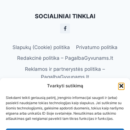
SAVININKO
PAREIGOS
SOCIALINIAI TINKLAI
Slapukų (Cookie) politika
Privatumo politika
Redakcinė politika – PagalbaGyvunams.lt
Reklamos ir partnerystės politika –
PagalbaGyvunams.lt
Tvarkyti sutikimą
Atsakomybės apribojimas –
PagalbaGyvunams.lt
Siekdami teikti geriausią patirtį, įrenginio informacijai saugoti ir (arba)
pasiekti naudojame tokias technologijas kaip slapukus. Jei sutiksime su
Naudojimosi taisyklės – PagalbaGyvunams.lt
šiomis technologijomis, galėsime apdoroti duomenis, tokius kaip naršymo
elgsena arba unikalūs ID šioje svetainėje. Nesutikimas arba sutikimo
Kontaktai
Apie Mus
atšaukimas gali neigiamai paveikti tam tikras funkcijas ir funkcijas.