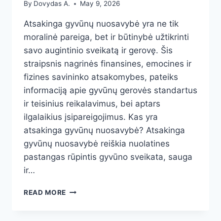
By
Dovydas A.
May 9, 2026
Atsakinga gyvūnų nuosavybė yra ne tik
moralinė pareiga, bet ir būtinybė užtikrinti
savo augintinio sveikatą ir gerovę. Šis
straipsnis nagrinės finansines, emocines ir
fizines savininko atsakomybes, pateiks
informaciją apie gyvūnų gerovės standartus
ir teisinius reikalavimus, bei aptars
ilgalaikius įsipareigojimus. Kas yra
atsakinga gyvūnų nuosavybė? Atsakinga
gyvūnų nuosavybė reiškia nuolatines
pastangas rūpintis gyvūno sveikata, sauga
ir…
ATSAKINGA
READ MORE
GYVŪNŲ
PRIEŽIŪRA: