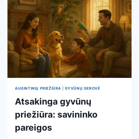
AUGINTINIŲ PRIEŽIŪRA
|
GYVŪNŲ GEROVĖ
Atsakinga gyvūnų
priežiūra: savininko
pareigos