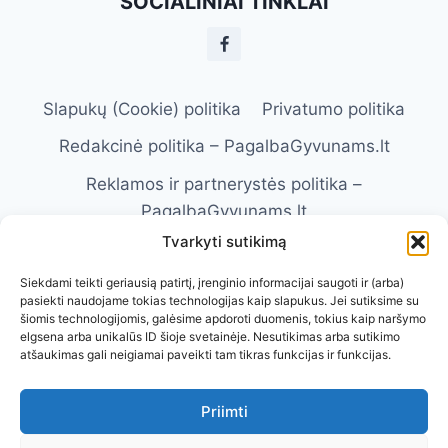
SOCIALINIAI TINKLAI
TINKAMĄ
ŠUNĮ
AR
KATĘ
Slapukų (Cookie) politika
Privatumo politika
Redakcinė politika – PagalbaGyvunams.lt
Reklamos ir partnerystės politika –
PagalbaGyvunams.lt
Tvarkyti sutikimą
Atsakomybės apribojimas –
PagalbaGyvunams.lt
Siekdami teikti geriausią patirtį, įrenginio informacijai saugoti ir (arba)
pasiekti naudojame tokias technologijas kaip slapukus. Jei sutiksime su
Naudojimosi taisyklės – PagalbaGyvunams.lt
šiomis technologijomis, galėsime apdoroti duomenis, tokius kaip naršymo
elgsena arba unikalūs ID šioje svetainėje. Nesutikimas arba sutikimo
Kontaktai
Apie Mus
atšaukimas gali neigiamai paveikti tam tikras funkcijas ir funkcijas.
Priimti