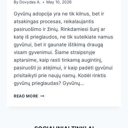
By
Dovydas A.
May 10, 2026
Gyvūnų adopcija yra ne tik kilnus, bet ir
atsakingas procesas, reikalaujantis
pasiruošimo ir žinių. Rinkdamiesi šunį ar
katę iš prieglaudos, ne tik suteikiate namus
gyvūnui, bet ir gaunate ištikimą draugą
visam gyvenimui. Šiame straipsnyje
aptarsime, kaip rasti tinkamą augintinį,
pasiruošti jo atėjimui, ir kaip padėti gyvūnui
prisitaikyti prie naujų namų. Kodėl rinktis
gyvūnų prieglaudas? Gyvūnų…
GYVŪNŲ
READ MORE
ADOPCIJA
IŠ
PRIEGLAUDŲ:
KAIP
RASTI