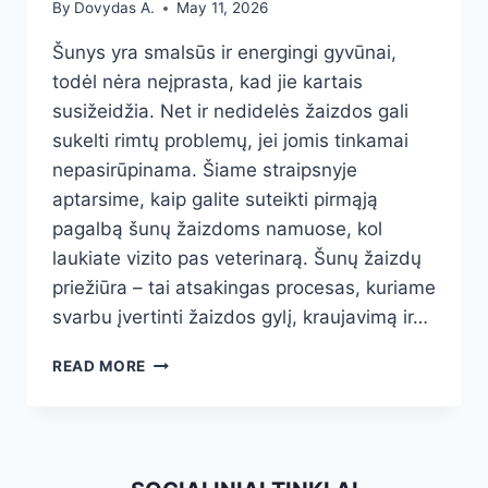
By
Dovydas A.
May 11, 2026
Šunys yra smalsūs ir energingi gyvūnai,
todėl nėra neįprasta, kad jie kartais
susižeidžia. Net ir nedidelės žaizdos gali
sukelti rimtų problemų, jei jomis tinkamai
nepasirūpinama. Šiame straipsnyje
aptarsime, kaip galite suteikti pirmąją
pagalbą šunų žaizdoms namuose, kol
laukiate vizito pas veterinarą. Šunų žaizdų
priežiūra – tai atsakingas procesas, kuriame
svarbu įvertinti žaizdos gylį, kraujavimą ir…
KAIP
READ MORE
SAUGIAI
PRIŽIŪRĖTI
ŠUNS
ŽAIZDAS
NAMUOSE