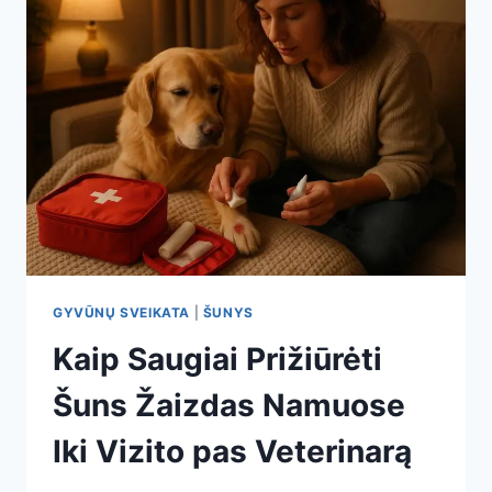
GYVŪNŲ SVEIKATA
|
ŠUNYS
Kaip Saugiai Prižiūrėti
Šuns Žaizdas Namuose
Iki Vizito pas Veterinarą