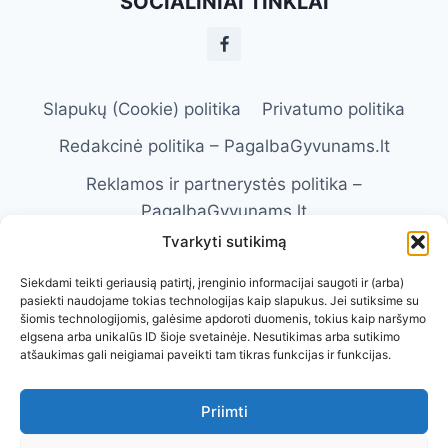
SOCIALINIAI TINKLAI
IKI
VIZITO
PAS
VETERINARĄ
Slapukų (Cookie) politika
Privatumo politika
Redakcinė politika – PagalbaGyvunams.lt
Reklamos ir partnerystės politika –
PagalbaGyvunams.lt
Tvarkyti sutikimą
Atsakomybės apribojimas –
PagalbaGyvunams.lt
Siekdami teikti geriausią patirtį, įrenginio informacijai saugoti ir (arba)
pasiekti naudojame tokias technologijas kaip slapukus. Jei sutiksime su
Naudojimosi taisyklės – PagalbaGyvunams.lt
šiomis technologijomis, galėsime apdoroti duomenis, tokius kaip naršymo
elgsena arba unikalūs ID šioje svetainėje. Nesutikimas arba sutikimo
Kontaktai
Apie Mus
atšaukimas gali neigiamai paveikti tam tikras funkcijas ir funkcijas.
Priimti