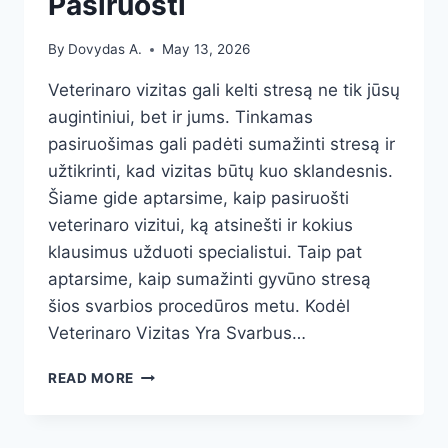
Pasiruošti
By
Dovydas A.
May 13, 2026
Veterinaro vizitas gali kelti stresą ne tik jūsų
augintiniui, bet ir jums. Tinkamas
pasiruošimas gali padėti sumažinti stresą ir
užtikrinti, kad vizitas būtų kuo sklandesnis.
Šiame gide aptarsime, kaip pasiruošti
veterinaro vizitui, ką atsinešti ir kokius
klausimus užduoti specialistui. Taip pat
aptarsime, kaip sumažinti gyvūno stresą
šios svarbios procedūros metu. Kodėl
Veterinaro Vizitas Yra Svarbus…
KAIP
READ MORE
PARUOŠTI
SAVO
AUGINTINĮ