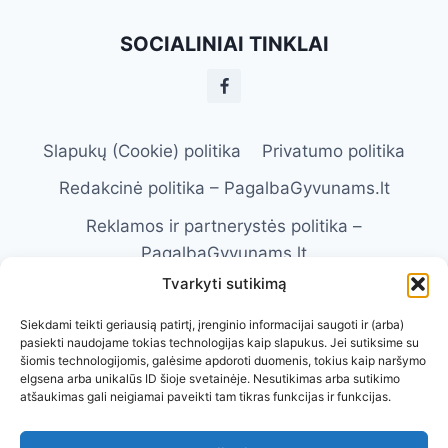
VETERINARO
VIZITUI:
SOCIALINIAI TINKLAI
KĄ
TIKĖTIS
IR
KAIP
PASIRUOŠTI
Slapukų (Cookie) politika
Privatumo politika
Redakcinė politika – PagalbaGyvunams.lt
Reklamos ir partnerystės politika –
PagalbaGyvunams.lt
Tvarkyti sutikimą
Atsakomybės apribojimas –
PagalbaGyvunams.lt
Siekdami teikti geriausią patirtį, įrenginio informacijai saugoti ir (arba)
pasiekti naudojame tokias technologijas kaip slapukus. Jei sutiksime su
Naudojimosi taisyklės – PagalbaGyvunams.lt
šiomis technologijomis, galėsime apdoroti duomenis, tokius kaip naršymo
elgsena arba unikalūs ID šioje svetainėje. Nesutikimas arba sutikimo
Kontaktai
Apie Mus
atšaukimas gali neigiamai paveikti tam tikras funkcijas ir funkcijas.