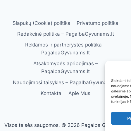
Slapukų (Cookie) politika
Privatumo politika
Redakcinė politika – PagalbaGyvunams.lt
Reklamos ir partnerystės politika –
PagalbaGyvunams.lt
Atsakomybės apribojimas –
PagalbaGyvunams.lt
Siekdami teik
Naudojimosi taisyklės – PagalbaGyvunams.lt
naudojame to
galėsime ap
Kontaktai
Apie Mus
svetainėje. 
funkcijas ir 
P
Visos teisės saugomos. © 2026 Pagalba Gyvūnams