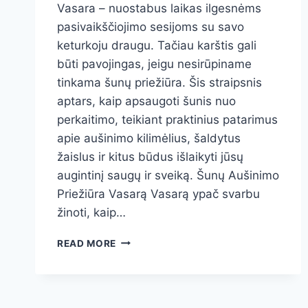
Vasara – nuostabus laikas ilgesnėms
pasivaikščiojimo sesijoms su savo
keturkoju draugu. Tačiau karštis gali
būti pavojingas, jeigu nesirūpiname
tinkama šunų priežiūra. Šis straipsnis
aptars, kaip apsaugoti šunis nuo
perkaitimo, teikiant praktinius patarimus
apie aušinimo kilimėlius, šaldytus
žaislus ir kitus būdus išlaikyti jūsų
augintinį saugų ir sveiką. Šunų Aušinimo
Priežiūra Vasarą Vasarą ypač svarbu
žinoti, kaip…
KAIP
READ MORE
UŽTIKRINTI
SAUGŲ
ŠUNS
GYVENIMĄ