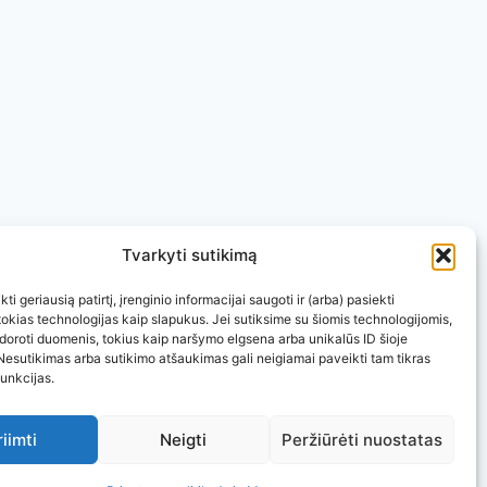
Tvarkyti sutikimą
ti geriausią patirtį, įrenginio informacijai saugoti ir (arba) pasiekti
kias technologijas kaip slapukus. Jei sutiksime su šiomis technologijomis,
doroti duomenis, tokius kaip naršymo elgsena arba unikalūs ID šioje
Nesutikimas arba sutikimo atšaukimas gali neigiamai paveikti tam tikras
funkcijas.
riimti
Neigti
Peržiūrėti nuostatas