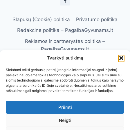
Slapukų (Cookie) politika
Privatumo politika
Redakcinė politika – PagalbaGyvunams.lt
Reklamos ir partnerystės politika –
PagalbaGyvunams.lt
Tvarkyti sutikimą
Atsakomybės apribojimas –
PagalbaGyvunams.lt
Siekdami teikti geriausią patirtį, įrenginio informacijai saugoti ir (arba)
pasiekti naudojame tokias technologijas kaip slapukus. Jei sutiksime su
Naudojimosi taisyklės – PagalbaGyvunams.lt
šiomis technologijomis, galėsime apdoroti duomenis, tokius kaip naršymo
elgsena arba unikalūs ID šioje svetainėje. Nesutikimas arba sutikimo
Kontaktai
Apie Mus
atšaukimas gali neigiamai paveikti tam tikras funkcijas ir funkcijas.
Priimti
Neigti
Visos teisės saugomos. © 2026 Pagalba