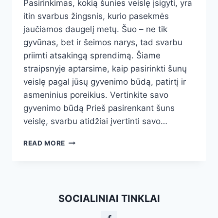
Pasirinkimas, kokią šunies veislę įsigyti, yra
itin svarbus žingsnis, kurio pasekmės
jaučiamos daugelį metų. Šuo – ne tik
gyvūnas, bet ir šeimos narys, tad svarbu
priimti atsakingą sprendimą. Šiame
straipsnyje aptarsime, kaip pasirinkti šunų
veislę pagal jūsų gyvenimo būdą, patirtį ir
asmeninius poreikius. Vertinkite savo
gyvenimo būdą Prieš pasirenkant šuns
veislę, svarbu atidžiai įvertinti savo…
KAIP
READ MORE
ATSAKINGAI
PASIRINKTI
TINKAMĄ
ŠUNIES
VEISLĘ
SOCIALINIAI TINKLAI