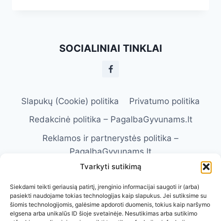
GYVŪNŲ
SVEIKATOS
SITUACIJOS:
KĄ
DARYTI
SOCIALINIAI TINKLAI
IR
KAIP
ATPAŽINTI
ŽENKLUS
Slapukų (Cookie) politika
Privatumo politika
Redakcinė politika – PagalbaGyvunams.lt
Reklamos ir partnerystės politika –
PagalbaGyvunams.lt
Tvarkyti sutikimą
Atsakomybės apribojimas –
PagalbaGyvunams.lt
Siekdami teikti geriausią patirtį, įrenginio informacijai saugoti ir (arba)
pasiekti naudojame tokias technologijas kaip slapukus. Jei sutiksime su
Naudojimosi taisyklės – PagalbaGyvunams.lt
šiomis technologijomis, galėsime apdoroti duomenis, tokius kaip naršymo
elgsena arba unikalūs ID šioje svetainėje. Nesutikimas arba sutikimo
Kontaktai
Apie Mus