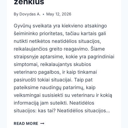
ženklus
By
Dovydas A.
May 12, 2026
Gyvūnų sveikata yra kiekvieno atsakingo
šeimininko prioritetas, tačiau kartais gali
nutikti netikėtos neatidėlios situacijos,
reikalaujančios greito reagavimo. Šiame
straipsnyje aptarsime, kokie yra pagrindiniai
simptomai, reikalaujantys skubios
veterinaro pagalbos, ir kaip tinkamai
pasiruošti tokiai situacijai. Taip pat
pateiksime naudingų patarimų, kaip
veiksmingai susisiekti su veterinaru ir kokią
informaciją jam suteikti. Neatidėlos
situacijos: kas tai? Neatidėlios situacijos…
NEATIDĖLIOS
READ MORE