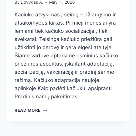
By
Dovydas A.
May 11, 2026
Kačiuko atvykimas į šeimą – džiaugsmo ir
atsakomybės laikas. Pirmieji mėnesiai yra
lemiami tiek kačiuko socializacijai, tiek
sveikatai. Teisinga kačiuko priežiūra gali
užtikrinti jo gerovę ir gerą elgesį ateityje.
Šiame vadove aptarsime esminius kačiuko
priežiūros aspektus, įskaitant adaptaciją,
socializaciją, vakcinaciją ir pradinį šėrimo
režimą. Kačiuko adaptacija naujoje
aplinkoje Kaip padėti kačiukui apsiprasti
Pradinis namų pakeitimas…
KAIP
READ MORE
PRIŽIŪRĖTI
KAČIUKĄ:
PIRMIEJI
MĖNESIAI