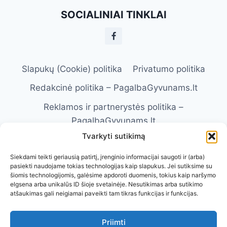
IR
SOCIALINIAI TINKLAI
JŲ
SVARBA
Slapukų (Cookie) politika
Privatumo politika
Redakcinė politika – PagalbaGyvunams.lt
Reklamos ir partnerystės politika –
PagalbaGyvunams.lt
Tvarkyti sutikimą
Atsakomybės apribojimas –
PagalbaGyvunams.lt
Siekdami teikti geriausią patirtį, įrenginio informacijai saugoti ir (arba)
pasiekti naudojame tokias technologijas kaip slapukus. Jei sutiksime su
Naudojimosi taisyklės – PagalbaGyvunams.lt
šiomis technologijomis, galėsime apdoroti duomenis, tokius kaip naršymo
elgsena arba unikalūs ID šioje svetainėje. Nesutikimas arba sutikimo
Kontaktai
Apie Mus
atšaukimas gali neigiamai paveikti tam tikras funkcijas ir funkcijas.
Priimti