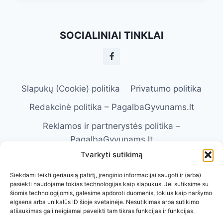
KVĖPAVIMO
SISTEMOS
LIGOS:
SOCIALINIAI TINKLAI
KĄ
TURI
ŽINOTI
SAVININKAS
Slapukų (Cookie) politika
Privatumo politika
Redakcinė politika – PagalbaGyvunams.lt
Reklamos ir partnerystės politika –
PagalbaGyvunams.lt
Tvarkyti sutikimą
Atsakomybės apribojimas –
PagalbaGyvunams.lt
Siekdami teikti geriausią patirtį, įrenginio informacijai saugoti ir (arba)
pasiekti naudojame tokias technologijas kaip slapukus. Jei sutiksime su
Naudojimosi taisyklės – PagalbaGyvunams.lt
šiomis technologijomis, galėsime apdoroti duomenis, tokius kaip naršymo
elgsena arba unikalūs ID šioje svetainėje. Nesutikimas arba sutikimo
Kontaktai
Apie Mus
atšaukimas gali neigiamai paveikti tam tikras funkcijas ir funkcijas.