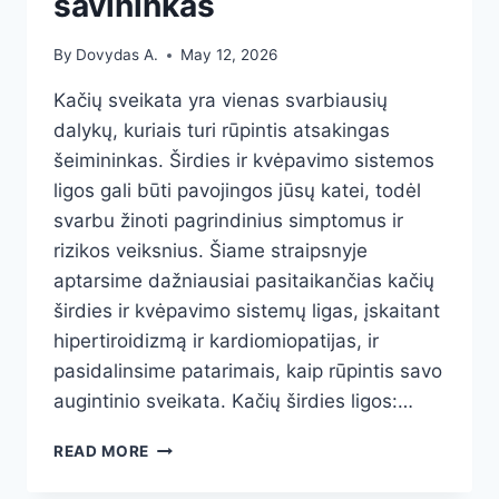
savininkas
By
Dovydas A.
May 12, 2026
Kačių sveikata yra vienas svarbiausių
dalykų, kuriais turi rūpintis atsakingas
šeimininkas. Širdies ir kvėpavimo sistemos
ligos gali būti pavojingos jūsų katei, todėl
svarbu žinoti pagrindinius simptomus ir
rizikos veiksnius. Šiame straipsnyje
aptarsime dažniausiai pasitaikančias kačių
širdies ir kvėpavimo sistemų ligas, įskaitant
hipertiroidizmą ir kardiomiopatijas, ir
pasidalinsime patarimais, kaip rūpintis savo
augintinio sveikata. Kačių širdies ligos:…
KAČIŲ
READ MORE
ŠIRDIES
IR