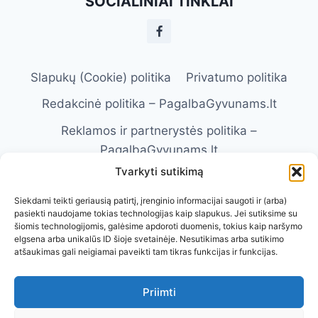
SOCIALINIAI TINKLAI
KŪDIKIO
IKI
SUAUGUSIOS
Slapukų (Cookie) politika
Privatumo politika
Redakcinė politika – PagalbaGyvunams.lt
Reklamos ir partnerystės politika –
PagalbaGyvunams.lt
Tvarkyti sutikimą
Atsakomybės apribojimas –
PagalbaGyvunams.lt
Siekdami teikti geriausią patirtį, įrenginio informacijai saugoti ir (arba)
pasiekti naudojame tokias technologijas kaip slapukus. Jei sutiksime su
Naudojimosi taisyklės – PagalbaGyvunams.lt
šiomis technologijomis, galėsime apdoroti duomenis, tokius kaip naršymo
elgsena arba unikalūs ID šioje svetainėje. Nesutikimas arba sutikimo
Kontaktai
Apie Mus
atšaukimas gali neigiamai paveikti tam tikras funkcijas ir funkcijas.
Priimti