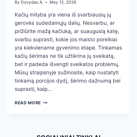
By
Dovydas A.
May 12, 2026
Kačių mityba yra viena iš svarbiausių jų
gerovės sudedamųjų dalių. Nesvarbu, ar
prižiūrite mažą kačiuką, ar suaugusią katę,
svarbu suprasti, kokie jos maisto poreikiai
yra kiekviename gyvenimo etape. Tinkamas
kačių šėrimas ne tik užtikrina jų sveikatą,
bet ir padeda išvengti sveikatos problemų.
Mūsų straipsnyje sužinosite, kaip nustatyti
tinkamą porcijos dydį, šėrimo dažnumą bei
suprasti, kaip…
KAČIŲ
READ MORE
ŠĖRIMO
DAŽNUMAS
IR
PORCIJOS:
NUO