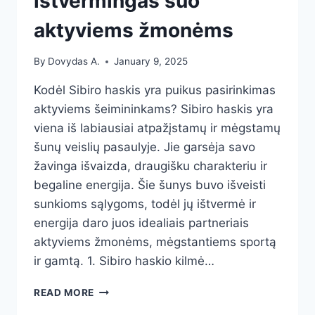
ištvermingas šuo
aktyviems žmonėms
By
Dovydas A.
January 9, 2025
Kodėl Sibiro haskis yra puikus pasirinkimas
aktyviems šeimininkams? Sibiro haskis yra
viena iš labiausiai atpažįstamų ir mėgstamų
šunų veislių pasaulyje. Jie garsėja savo
žavinga išvaizda, draugišku charakteriu ir
begaline energija. Šie šunys buvo išveisti
sunkioms sąlygoms, todėl jų ištvermė ir
energija daro juos idealiais partneriais
aktyviems žmonėms, mėgstantiems sportą
ir gamtą. 1. Sibiro haskio kilmė…
SIBIRO
READ MORE
HASKIS: