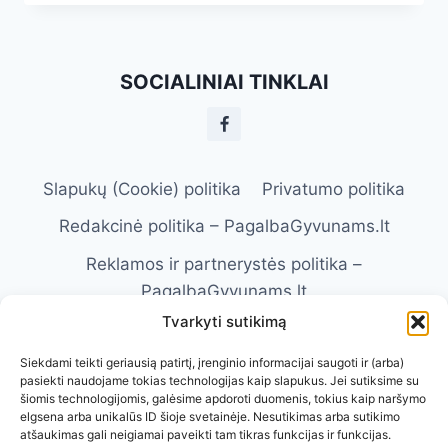
GRAŽUS,
ENERGINGAS
IR
IŠTVERMINGAS
SOCIALINIAI TINKLAI
ŠUO
AKTYVIEMS
ŽMONĖMS
Slapukų (Cookie) politika
Privatumo politika
Redakcinė politika – PagalbaGyvunams.lt
Reklamos ir partnerystės politika –
PagalbaGyvunams.lt
Tvarkyti sutikimą
Atsakomybės apribojimas –
PagalbaGyvunams.lt
Siekdami teikti geriausią patirtį, įrenginio informacijai saugoti ir (arba)
pasiekti naudojame tokias technologijas kaip slapukus. Jei sutiksime su
Naudojimosi taisyklės – PagalbaGyvunams.lt
šiomis technologijomis, galėsime apdoroti duomenis, tokius kaip naršymo
elgsena arba unikalūs ID šioje svetainėje. Nesutikimas arba sutikimo
Kontaktai
Apie Mus
atšaukimas gali neigiamai paveikti tam tikras funkcijas ir funkcijas.