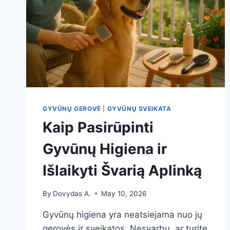
GYVŪNŲ GEROVĖ
|
GYVŪNŲ SVEIKATA
Kaip Pasirūpinti
Gyvūnų Higiena ir
Išlaikyti Švarią Aplinką
By
Dovydas A.
May 10, 2026
Gyvūnų higiena yra neatsiejama nuo jų
gerovės ir sveikatos. Nesvarbu, ar turite