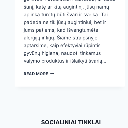
šunį, katę ar kitą augintinį, jūsų namų
aplinka turėtų būti švari ir sveika. Tai
padeda ne tik jūsų augintiniui, bet ir
jums patiems, kad išvengtumėte
alergijų ir ligų. Šiame straipsnyje
aptarsime, kaip efektyviai rūpintis
gyvūnų higiena, naudoti tinkamus
valymo produktus ir išlaikyti švarią…
KAIP
READ MORE
PASIRŪPINTI
GYVŪNŲ
HIGIENA
IR
IŠLAIKYTI
ŠVARIĄ
APLINKĄ
SOCIALINIAI TINKLAI