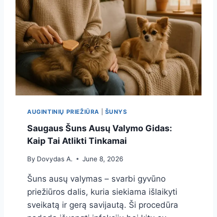
I
Ų
P
R
I
E
Ž
I
Ū
R
A
AUGINTINIŲ PRIEŽIŪRA
|
ŠUNYS
:
S
Saugaus Šuns Ausų Valymo Gidas:
V
Kaip Tai Atlikti Tinkamai
A
R
By
Dovydas A.
June 8, 2026
B
I
Šuns ausų valymas – svarbi gyvūno
A
priežiūros dalis, kuria siekiama išlaikyti
U
sveikatą ir gerą savijautą. Ši procedūra
S
I