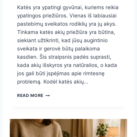
Katės yra ypatingi gyvūnai, kuriems reikia
ypatingos priežiūros. Vienas iš labiausiai
pastebimų sveikatos rodiklių yra jų akys.
Tinkama katės akių priežiūra yra būtina,
siekiant užtikrinti, kad jūsų augintinio
sveikata ir gerovė būtų palaikoma
kasdien. Šis straipsnis padės suprasti,
kada akių išskyros yra natūralios, o kada
jos gali būti įspėjimas apie rimtesnę
problemą. Kodėl katės akių…
K
READ MORE
A
T
Ė
S
A
K