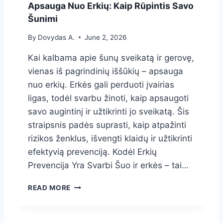
L
I
Apsauga Nuo Erkių: Kaip Rūpintis Savo
A
K
Šunimi
I
A
D
T
By
Dovydas A.
June 2, 2026
O
Ę
S
N
Kai kalbama apie šunų sveikatą ir gerovę,
U
vienas iš pagrindinių iššūkių – apsauga
O
nuo erkių. Erkės gali perduoti įvairias
B
L
ligas, todėl svarbu žinoti, kaip apsaugoti
U
savo augintinį ir užtikrinti jo sveikatą. Šis
S
straipsnis padės suprasti, kaip atpažinti
Ų
rizikos ženklus, išvengti klaidų ir užtikrinti
I
R
efektyvią prevenciją. Kodėl Erkių
E
Prevencija Yra Svarbi Šuo ir erkės – tai…
R
K
A
READ MORE
I
P
Ų
S
A