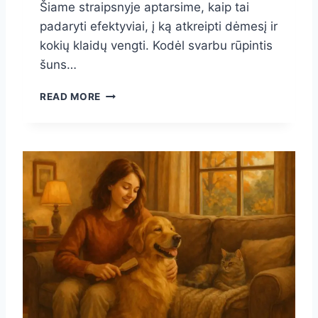
Šiame straipsnyje aptarsime, kaip tai
T
padaryti efektyviai, į ką atkreipti dėmesį ir
A
kokių klaidų vengti. Kodėl svarbu rūpintis
I
I
šuns…
R
K
E
READ MORE
A
F
I
E
P
K
T
T
A
Y
I
V
A
I
T
Š
L
U
I
N
K
S
T
D
I
A
T
N
I
T