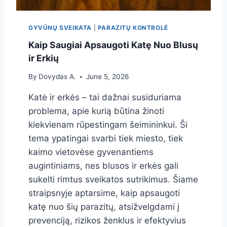
N
Ų
K
P
GYVŪNŲ SVEIKATA
|
PARAZITŲ KONTROLĖ
A
R
M
I
Kaip Saugiai Apsaugoti Katę Nuo Blusų
A
E
ir Erkių
I
Ž
I
By
Dovydas A.
June 5, 2026
Ū
R
Katė ir erkės – tai dažnai susiduriama
A
problema, apie kurią būtina žinoti
N
kiekvienam rūpestingam šeimininkui. Ši
A
M
tema ypatingai svarbi tiek miesto, tiek
U
kaimo vietovėse gyvenantiems
O
augintiniams, nes blusos ir erkės gali
S
sukelti rimtus sveikatos sutrikimus. Šiame
E
:
straipsnyje aptarsime, kaip apsaugoti
P
katę nuo šių parazitų, atsižvelgdami į
A
prevenciją, rizikos ženklus ir efektyvius
G