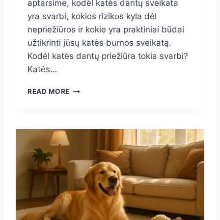
aptarsime, kodėl katės dantų sveikata
A
I
yra svarbi, kokios rizikos kyla dėl
A
nepriežiūros ir kokie yra praktiniai būdai
T
užtikrinti jūsų katės burnos sveikatą.
L
I
Kodėl katės dantų priežiūra tokia svarbi?
K
Katės…
T
I
K
READ MORE
T
A
I
T
N
Ė
K
S
A
D
M
A
A
N
I
T
Ų
P
R
I