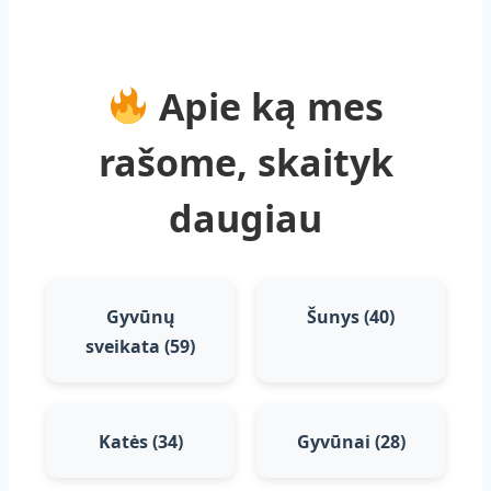
U
G
A
N
Apie ką mes
U
O
rašome, skaityk
E
R
K
daugiau
I
Ų
:
K
A
Gyvūnų
Šunys (40)
I
sveikata (59)
P
R
Ū
P
Katės (34)
Gyvūnai (28)
I
N