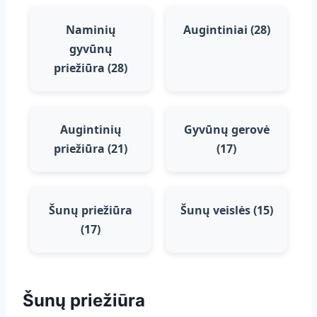
T
I
Naminių
Augintiniai (28)
S
S
gyvūnų
A
priežiūra (28)
V
O
Š
U
Augintinių
Gyvūnų gerovė
N
priežiūra (21)
(17)
I
M
I
Šunų priežiūra
Šunų veislės (15)
(17)
Šunų priežiūra