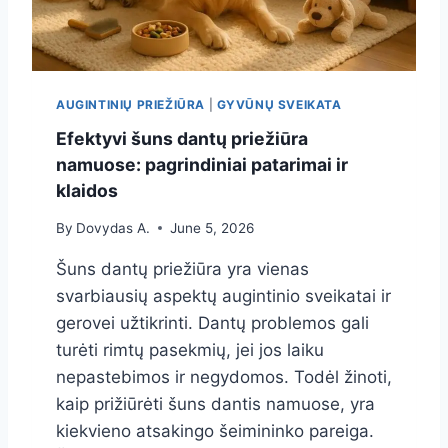
E
Ž
I
Ū
R
AUGINTINIŲ PRIEŽIŪRA
|
GYVŪNŲ SVEIKATA
A
:
Efektyvi šuns dantų priežiūra
S
namuose: pagrindiniai patarimai ir
V
klaidos
A
R
By
Dovydas A.
June 5, 2026
B
I
Šuns dantų priežiūra yra vienas
A
svarbiausių aspektų augintinio sveikatai ir
U
gerovei užtikrinti. Dantų problemos gali
S
I
turėti rimtų pasekmių, jei jos laiku
A
nepastebimos ir negydomos. Todėl žinoti,
S
kaip prižiūrėti šuns dantis namuose, yra
P
E
kiekvieno atsakingo šeimininko pareiga.
K