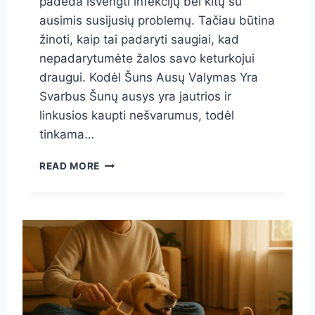
padeda išvengti infekcijų bei kitų su
Ž
ausimis susijusių problemų. Tačiau būtina
E
žinoti, kaip tai padaryti saugiai, kad
N
nepadarytumėte žalos savo keturkojui
K
L
draugui. Kodėl Šuns Ausų Valymas Yra
A
Svarbus Šunų ausys yra jautrios ir
I
linkusios kaupti nešvarumus, todėl
I
R
tinkama…
K
A
S
READ MORE
D
A
A
U
K
G
R
A
E
U
I
S
P
Š
T
U
I
N
S
S