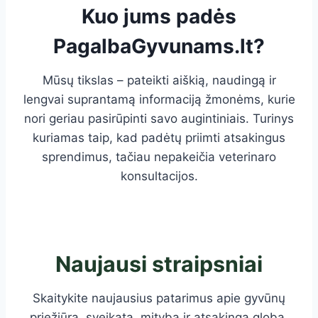
Kuo jums padės
PagalbaGyvunams.lt?
Mūsų tikslas – pateikti aiškią, naudingą ir
lengvai suprantamą informaciją žmonėms, kurie
nori geriau pasirūpinti savo augintiniais. Turinys
kuriamas taip, kad padėtų priimti atsakingus
sprendimus, tačiau nepakeičia veterinaro
konsultacijos.
Naujausi straipsniai
Skaitykite naujausius patarimus apie gyvūnų
priežiūrą, sveikatą, mitybą ir atsakingą globą.