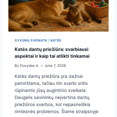
Į
A
V
U
E
S
T
Ų
E
V
R
A
I
L
GYVŪNŲ SVEIKATA
|
KATĖS
N
Y
A
M
Katės dantų priežiūra: svarbiausi
R
O
aspektai ir kaip tai atlikti tinkamai
Ą
G
I
By
Dovydas A.
June 7, 2026
D
A
Katės dantų priežiūra yra dažnai
S
pamirštama, tačiau itin svarbi sritis
:
rūpinantis jūsų augintinio sveikata.
K
A
Daugelis savininkų neįvertina dantų
I
priežiūros svarbos, kol nepasireiškia
P
rimtesnės problemos. Šiame straipsnyje
T